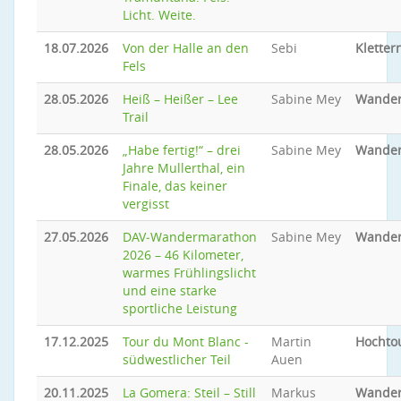
Licht. Weite.
18.07.2026
Von der Halle an den
Sebi
Kletter
Fels
28.05.2026
Heiß – Heißer – Lee
Sabine Mey
Wande
Trail
28.05.2026
„Habe fertig!“ – drei
Sabine Mey
Wande
Jahre Mullerthal, ein
Finale, das keiner
vergisst
27.05.2026
DAV‑Wandermarathon
Sabine Mey
Wande
2026 – 46 Kilometer,
warmes Frühlingslicht
und eine starke
sportliche Leistung
17.12.2025
Tour du Mont Blanc -
Martin
Hochto
südwestlicher Teil
Auen
20.11.2025
La Gomera: Steil – Still
Markus
Wande