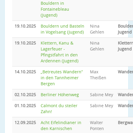
Bouldern in
Fontainebleau
(Jugend)
19.10.2025
Bouldern und Basteln
Nina
Boulder
in Vogelsang (Jugend)
Gehlen
Jugend
19.10.2025
Klettern, Kanu &
Nina
Klettern
Lagerfeuer -
Gehlen
Jugend
Pfingstfahrt in den
Ardennen (Jugend)
14.10.2025
„Betreutes Wandern“
Max
Wande
in den Tannheimer
Theißen
Bergen
02.10.2025
Berliner Höhenweg
Sabine Mey
Wande
01.10.2025
Calmont du steiler
Sabine Mey
Wande
Zahn!
12.09.2025
Acht Eifelindianer in
Walter
Bergwa
den Karnischen
Ponten