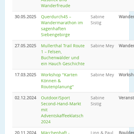
Wanderfreude
30.05.2025
Querdurch45 –
Sabine
Wande
Wandermarathon im
Sistig
sagenhaften
Siebengebirge
27.05.2025
Mullerthal Trail Route
Sabine Mey
Wande
1 – Felsen,
Buchenwälder und
ein Hauch Geschichte
17.03.2025
Workshop "Karten
Sabine Mey
Worksh
Können &
Routenplanung"
02.12.2024
Outdoor/Sport
Sabine
Veranst
Second-Hand-Markt
Sistig
mit
Adventskaffeeklatsch
2024
20.11.2024
Märchenhaft -
Linn & Paul
Boulder