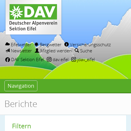
Eifelwetter
Bergwetter
Versicherungsschutz
Newsletter
Mitglied werden
Suche
DAV Sektion Eifel
dav.eifel
jdav_eifel
Navigation
Berichte
Filtern