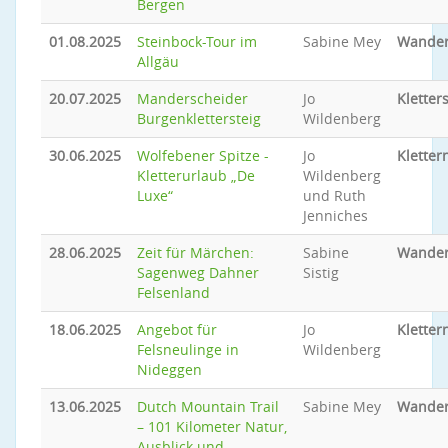
Bergen
01.08.2025
Steinbock-Tour im
Sabine Mey
Wande
Allgäu
20.07.2025
Manderscheider
Jo
Kletter
Burgenklettersteig
Wildenberg
30.06.2025
Wolfebener Spitze -
Jo
Kletter
Kletterurlaub „De
Wildenberg
Luxe“
und Ruth
Jenniches
28.06.2025
Zeit für Märchen:
Sabine
Wande
Sagenweg Dahner
Sistig
Felsenland
18.06.2025
Angebot für
Jo
Kletter
Felsneulinge in
Wildenberg
Nideggen
13.06.2025
Dutch Mountain Trail
Sabine Mey
Wande
– 101 Kilometer Natur,
Ausblick und