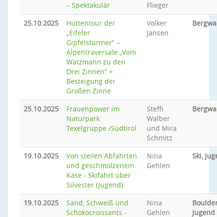
– Spektakulär
Flieger
25.10.2025
Hüttentour der
Volker
Bergwa
„Eifeler
Jansen
Gipfelstürmer“ –
Alpentraversale „Vom
Watzmann zu den
Drei Zinnen“ +
Besteigung der
Großen Zinne
25.10.2025
Frauenpower im
Steffi
Bergwa
Naturpark
Walber
Texelgruppe /Südtirol
und Mira
Schmitz
19.10.2025
Von steilen Abfahrten
Nina
Ski, Ju
und geschmolzenem
Gehlen
Käse - Skifahrt über
Silvester (Jugend)
19.10.2025
Sand, Schweiß und
Nina
Boulder
Schokocroissants -
Gehlen
Jugend