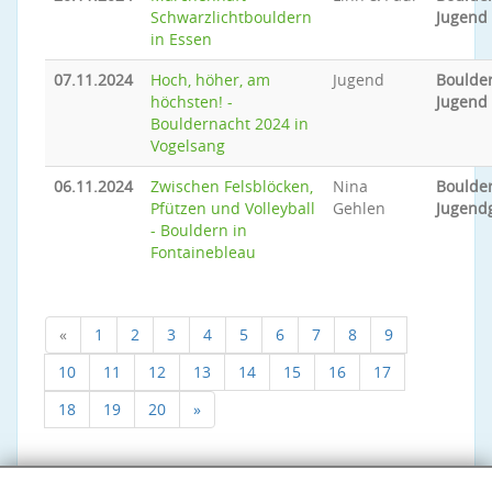
Schwarzlichtbouldern
Jugend
in Essen
07.11.2024
Hoch, höher, am
Jugend
Boulder
höchsten! -
Jugend
Bouldernacht 2024 in
Vogelsang
06.11.2024
Zwischen Felsblöcken,
Nina
Boulder
Pfützen und Volleyball
Gehlen
Jugend
- Bouldern in
Fontainebleau
«
1
2
3
4
5
6
7
8
9
10
11
12
13
14
15
16
17
18
19
20
»