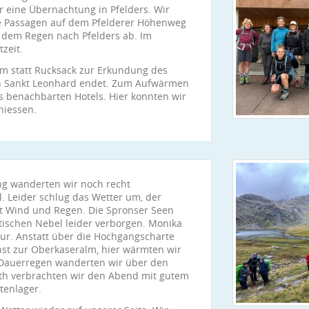
r eine Übernachtung in Pfelders. Wir
ge Passagen auf dem Pfelderer Höhenweg
 dem Regen nach Pfelders ab. Im
zeit.
rm statt Rucksack zur Erkundung des
n Sankt Leonhard endet. Zum Aufwärmen
s benachbarten Hotels. Hier konnten wir
niessen.
g wanderten wir noch recht
l. Leider schlug das Wetter um, der
it Wind und Regen. Die Spronser Seen
tischen Nebel leider verborgen. Monika
our. Anstatt über die Hochgangscharte
st zur Oberkaseralm, hier wärmten wir
Dauerregen wanderten wir über den
th verbrachten wir den Abend mit gutem
tenlager.