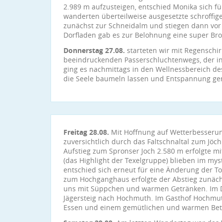
2.989 m aufzusteigen, entschied Monika sich fü
wanderten überteilweise ausgesetzte schroffi
zunächst zur Schneidalm und stiegen dann vor
Dorfladen gab es zur Belohnung eine super Brot
Donnerstag 27.08.
starteten wir mit Regenschi
beeindruckenden Passerschluchtenwegs, der i
ging es nachmittags in den Wellnessbereich de
die Seele baumeln lassen und Entspannung ge
Freitag 28.08.
Mit Hoffnung auf Wetterbesserun
zuversichtlich durch das Faltschnaltal zum Jöch
Aufstieg zum Spronser Joch 2.580 m erfolgte m
(das Highlight der Texelgruppe) blieben im mys
entschied sich erneut für eine Änderung der T
zum Hochganghaus erfolgte der Abstieg zunäch
uns mit Süppchen und warmen Getränken. Im 
Jägersteig nach Hochmuth. Im Gasthof Hochmu
Essen und einem gemütlichen und warmen Bet