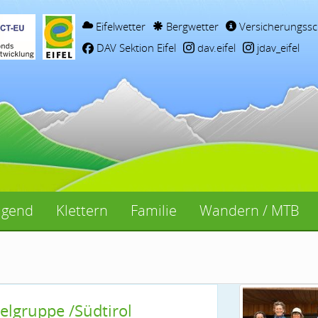
Eifelwetter
Bergwetter
Versicherungssc
DAV Sektion Eifel
dav.eifel
jdav_eifel
ugend
Klettern
Familie
Wandern / MTB
lgruppe /Südtirol