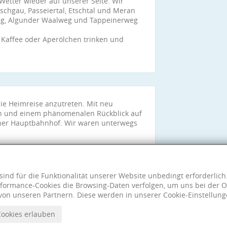
etter wieder auf unserer Seite. Wir
schgau, Passeiertal, Etschtal und Meran
weg, Algunder Waalweg und Tappeinerweg
Kaffee oder Aperölchen trinken und
e Heimreise anzutreten. Mit neu
en und einem phänomenalen Rückblick auf
ner Hauptbahnhof. Wir waren unterwegs
 die tolle Tour.
sind für die Funktionalität unserer Website unbedingt erforderlic
formance-Cookies die Browsing-Daten verfolgen, um uns bei der O
von unseren Partnern. Diese werden in unserer Cookie-Einstellung
Cookies erlauben