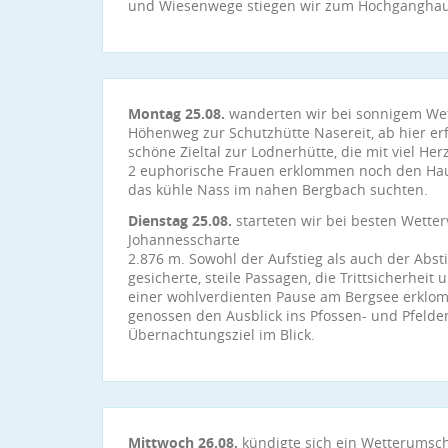
und Wiesenwege stiegen wir zum Hochganghau
Montag 25.08.
wanderten wir bei sonnigem Wet
Höhenweg zur Schutzhütte Nasereit, ab hier erf
schöne Zieltal zur Lodnerhütte, die mit viel Her
2 euphorische Frauen erklommen noch den Hau
das kühle Nass im nahen Bergbach suchten.
Dienstag 25.08.
starteten wir bei besten Wetter
Johannesscharte
2.876 m. Sowohl der Aufstieg als auch der Abst
gesicherte, steile Passagen, die Trittsicherheit
einer wohlverdienten Pause am Bergsee erklom
genossen den Ausblick ins Pfossen- und Pfeldere
Übernachtungsziel im Blick.
Mittwoch 26.08.
kündigte sich ein Wetterumsch