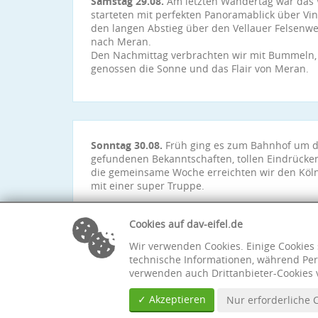
Samstag 29.08.
Am letzten Wandertag war das W
starteten mit perfekten Panoramablick über Vin
den langen Abstieg über den Vellauer Felsen
nach Meran.
Den Nachmittag verbrachten wir mit Bummeln, 
genossen die Sonne und das Flair von Meran.
Sonntag 30.08.
Früh ging es zum Bahnhof um di
gefundenen Bekanntschaften, tollen Eindrück
die gemeinsame Woche erreichten wir den Köl
mit einer super Truppe.
Gesamtstrecke: 85,5 km 3.889 m ↗ 5.084 m ↘
Ein herzliches Dankeschön - Dir liebe Monika für
Cookies auf dav-eifel.de
Wir verwenden Cookies. Einige Cookies 
technische Informationen, während Per
verwenden auch Drittanbieter-Cookies 
✓ Akzeptieren
Nur erforderliche 