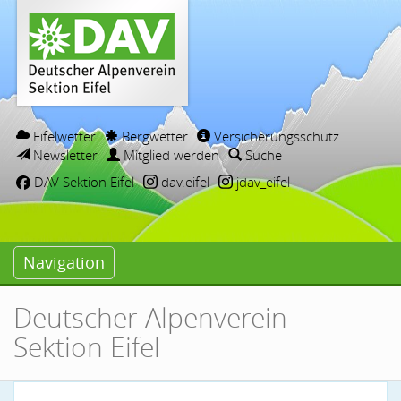
Eifelwetter
Bergwetter
Versicherungsschutz
Newsletter
Mitglied werden
Suche
DAV Sektion Eifel
dav.eifel
jdav_eifel
Navigation
Deutscher Alpenverein -
Sektion Eifel