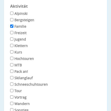
Aktivität
Alpinski
Bergsteigen
Familie
Freizeit
Jugend
Klettern
Kurs
Hochtouren
MTB
Pack an!
Skilanglauf
Schneeschuhtouren
Tour
Vortrag
Wandern
Sonstige