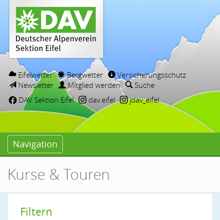
Eifelwetter
Bergwetter
Versicherungsschutz
Newsletter
Mitglied werden
Suche
DAV Sektion Eifel
dav.eifel
jdav_eifel
Navigation
Kurse & Touren
Filtern