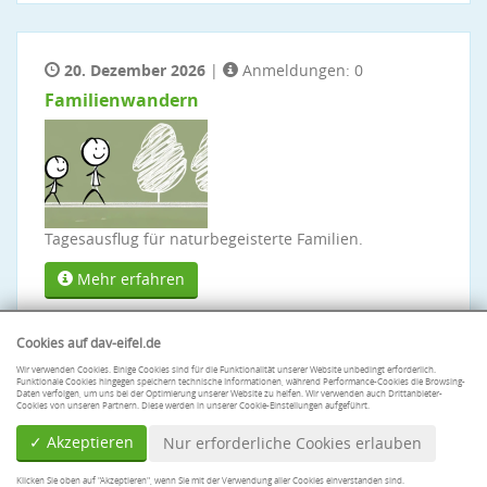
20. Dezember 2026
|
Anmeldungen: 0
Familienwandern
Tagesausflug für naturbegeisterte Familien.
Mehr erfahren
Cookies auf dav-eifel.de
Wir verwenden Cookies. Einige Cookies sind für die Funktionalität unserer Website unbedingt erforderlich.
Funktionale Cookies hingegen speichern technische Informationen, während Performance-Cookies die Browsing-
Daten verfolgen, um uns bei der Optimierung unserer Website zu helfen. Wir verwenden auch Drittanbieter-
Cookies von unseren Partnern. Diese werden in unserer Cookie-Einstellungen aufgeführt.
✓ Akzeptieren
Nur erforderliche Cookies erlauben
Klicken Sie oben auf "Akzeptieren", wenn Sie mit der Verwendung aller Cookies einverstanden sind.