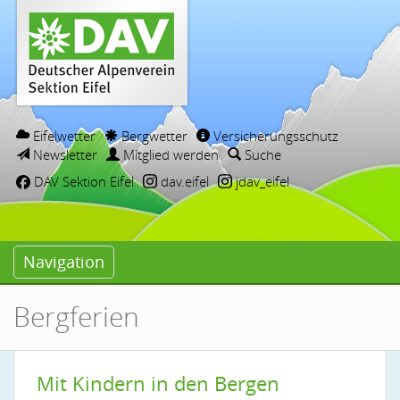
Eifelwetter
Bergwetter
Versicherungsschutz
Newsletter
Mitglied werden
Suche
DAV Sektion Eifel
dav.eifel
jdav_eifel
Navigation
Bergferien
Mit Kindern in den Bergen