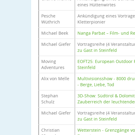
eines Hüttenwirtes
Pesche
Ankündigung eines Vortrag
Wüthrich
Kletterpionier
Michael Beek
Nanga Parbat – Film- und Re
Michael Giefer
Vortragsreihe (4 Veranstalt
zu Gast in Steinfeld
Moving
EOFT25: European Outdoor F
Adventures
Steinfeld
Alix von Melle
Multivisionsshow - 8000 dr
- Berge, Liebe, Tod
Stephan
3D-Show: Südtirol & Dolomit
Schulz
Zauberreich der leuchtende
Michael Giefer
Vortragsreihe (4 Veranstalt
zu Gast in Steinfeld
Christian
Wetterstein - Grenzgänge vo