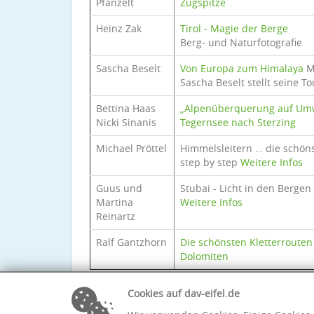
Pfanzelt
Zugspitze
Heinz Zak
Tirol - Magie der Berge
Berg- und Naturfotografie
Sascha Beselt
Von Europa zum Himalaya
M
Sascha Beselt stellt seine T
Bettina Haas
„Alpenüberquerung auf Um
Nicki Sinanis
Tegernsee nach Sterzing
Michael Pröttel
Himmelsleitern … die schön
step by step
Weitere Infos
Guus und
Stubai - Licht in den Bergen
Martina
Weitere Infos
Reinartz
Ralf Gantzhorn
Die schönsten Kletterrouten
Dolomiten
Cookies auf dav-eifel.de