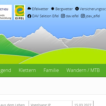
Eifelwetter
Bergwetter
Versicherungssc
DAV Sektion Eifel
dav.eifel
jdav_eifel
ugend
Klettern
Familie
Wandern / MTB
s aus dem Leben
Vogelsang IP
15.03.2027