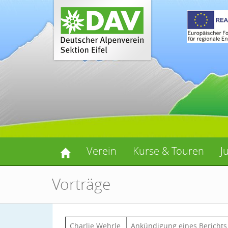
Verein
Kurse & Touren
J
Vorträge
Charlie Wehrle
Ankündigung eines Bericht