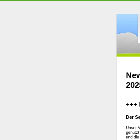
New
202
+++ 
Der Se
Unser V
genutzt
und die