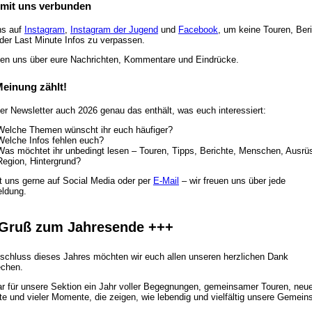
 mit uns verbunden
ns auf
Instagram
,
Instagram der Jugend
und
Facebook
, um keine Touren, Beri
der Last Minute Infos zu verpassen.
uen uns über eure Nachrichten, Kommentare und Eindrücke.
einung zählt!
er Newsletter auch 2026 genau das enthält, was euch interessiert:
Welche Themen wünscht ihr euch häufiger?
Welche Infos fehlen euch?
Was möchtet ihr unbedingt lesen – Touren, Tipps, Berichte, Menschen, Ausrü
Region, Hintergrund?
t uns gerne auf Social Media oder per
E-Mail
– wir freuen uns über jede
ldung.
Gruß zum Jahresende +++
chluss dieses Jahres möchten wir euch allen unseren herzlichen Dank
echen.
r für unsere Sektion ein Jahr voller Begegnungen, gemeinsamer Touren, neue
e und vieler Momente, die zeigen, wie lebendig und vielfältig unsere Gemein