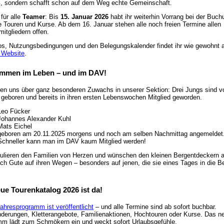
, sondern schafft schon auf dem Weg echte Gemeinschaft.
für alle
Teamer
: Bis
15. Januar 2026
habt ihr weiterhin Vorrang bei der Buch
lle Touren und Kurse. Ab dem 16. Januar stehen alle noch freien Termine allen
mitgliedern offen.
fos, Nutzungsbedingungen und den Belegungskalender findet ihr wie gewohnt 
 Website
.
ommen im Leben – und im DAV!
uen uns über ganz besonderen Zuwachs in unserer Sektion: Drei Jungs sind v
geboren und bereits in ihren ersten Lebenswochen Mitglied geworden.
Leo Fücker
Johannes Alexander Kuhl
Mats Eichel
geboren am 20.11.2025 morgens und noch am selben Nachmittag angemeldet
Schneller kann man im DAV kaum Mitglied werden!
tulieren den Familien von Herzen und wünschen den kleinen Bergentdeckern a
ich Gute auf ihren Wegen – besonders auf jenen, die sie eines Tages in die B
ue Tourenkatalog 2026 ist da!
ahresprogramm ist veröffentlicht
– und alle Termine sind ab sofort buchbar.
erungen, Kletterangebote, Familienaktionen, Hochtouren oder Kurse. Das n
m lädt zum Schmökern ein und weckt sofort Urlaubsgefühle.