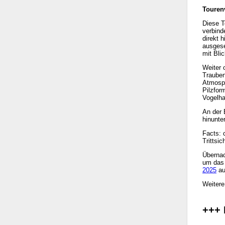
Touren
Diese T
verbind
direkt 
ausgese
mit Bli
Weiter 
Trauben
Atmosph
Pilzfor
Vogelha
An der 
hinunte
Facts: 
Trittsi
Übernac
um das 
2025
au
Weitere
+++ 