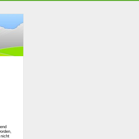
gend
worden,
nicht