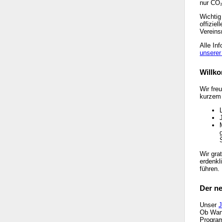
nur CO₂
Wichtig 
offizie
Vereins
Alle In
unserer
Willk
Wir fre
kurzem 
Wir gra
erdenkl
führen.
Der ne
Unser
J
Ob Wand
Program