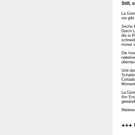
Still,
La Gome
sie gib
Sechs E
Durch L
die in 
schneid
immer w
Die Ins
nebelve
überras
Und dan
Schatte
Cortado
Moment
La Gome
Am Ende
gewande
Weitere
+++ 