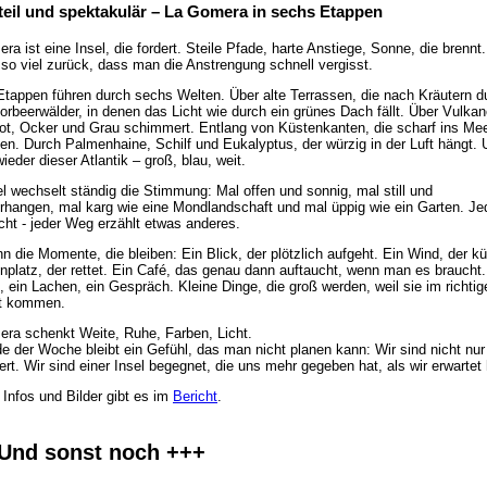
 steil und spektakulär – La Gomera in sechs Etappen
ra ist eine Insel, die fordert. Steile Pfade, harte Anstiege, Sonne, die brennt
t so viel zurück, dass man die Anstrengung schnell vergisst.
tappen führen durch sechs Welten. Über alte Terrassen, die nach Kräutern du
orbeerwälder, in denen das Licht wie durch ein grünes Dach fällt. Über Vulkan
Rot, Ocker und Grau schimmert. Entlang von Küstenkanten, die scharf ins Me
en. Durch Palmenhaine, Schilf und Eukalyptus, der würzig in der Luft hängt.
ieder dieser Atlantik – groß, blau, weit.
el wechselt ständig die Stimmung: Mal offen und sonnig, mal still und
rhangen, mal karg wie eine Mondlandschaft und mal üppig wie ein Garten. Je
cht - jeder Weg erzählt etwas anderes.
n die Momente, die bleiben: Ein Blick, der plötzlich aufgeht. Ein Wind, der kü
nplatz, der rettet. Ein Café, das genau dann auftaucht, wenn man es braucht.
, ein Lachen, ein Gespräch. Kleine Dinge, die groß werden, weil sie im richtig
 kommen.
ra schenkt Weite, Ruhe, Farben, Licht.
 der Woche bleibt ein Gefühl, das man nicht planen kann: Wir sind nicht nur
rt. Wir sind einer Insel begegnet, die uns mehr gegeben hat, als wir erwartet
 Infos und Bilder gibt es im
Bericht
.
Und sonst noch +++