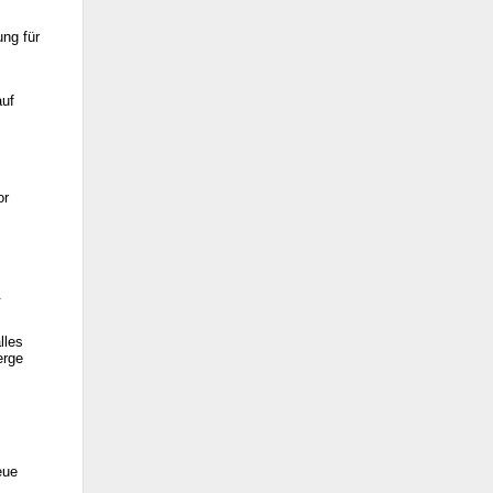
ung für
auf
or
.
lles
erge
eue