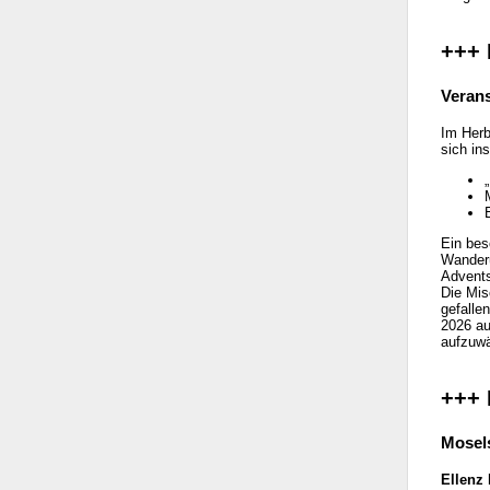
+++ 
Veran
Im Herb
sich in
Ein bes
Wanderu
Advents
Die Mis
gefalle
2026 au
aufzuwä
+++ 
Mosels
Ellenz 