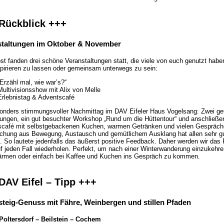
Rückblick +++
staltungen im Oktober & November
st fanden drei schöne Veranstaltungen statt, die viele von euch genutzt hab
spirieren zu lassen oder gemeinsam unterwegs zu sein:
„Erzähl mal, wie war’s?“
Multivisionsshow mit Alix von Melle
Erlebnistag & Adventscafé
onders stimmungsvoller Nachmittag im DAV Eifeler Haus Vogelsang: Zwei ge
ngen, ein gut besuchter Workshop „Rund um die Hüttentour“ und anschließe
café mit selbstgebackenen Kuchen, warmen Getränken und vielen Gespräch
chung aus Bewegung, Austausch und gemütlichem Ausklang hat allen sehr g
n. So lautete jedenfalls das äußerst positive Feedback. Daher werden wir das
f jeden Fall wiederholen. Perfekt, um nach einer Winterwanderung einzukehre
rmen oder einfach bei Kaffee und Kuchen ins Gespräch zu kommen.
DAV Eifel – Tipp +++
teig-Genuss mit Fähre, Weinbergen und stillen Pfaden
Poltersdorf – Beilstein – Cochem