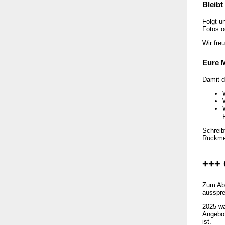
Bleibt
Folgt u
Fotos o
Wir fre
Eure M
Damit d
Schreib
Rückme
+++ 
Zum Abs
ausspr
2025 wa
Angebot
ist.