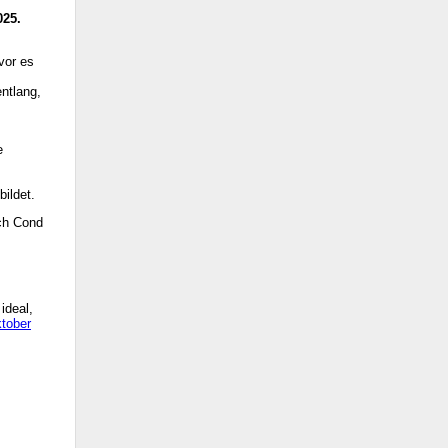
025.
vor es
entlang,
e
ildet.
ach Cond
ideal,
ktober