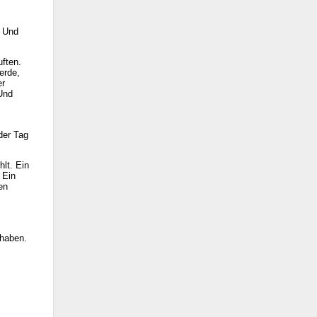
. Und
ften.
erde,
er
 Und
der Tag
hlt. Ein
 Ein
en
 haben.