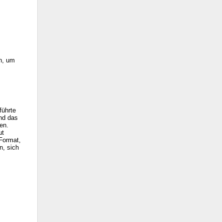
en, um
führte
nd das
en.
ut
 Format,
n, sich