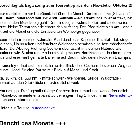
vorschlag als Ergänzung zum Tourentipp aus dem Newsletter Oktober 2
our startet mit einer Fährüberfahrt über die Mosel: Die historische „St. Josef“
et Ellenz Poltersdorf seit 1949 mit Beilstein – ein stimmungsvoller Auftakt, be
hinein in den Moselsteig geht. Der Einstieg ist schmal, steil und stellenweise
tzt, kleine Trittstufen erleichtern den Aufstieg. Der Pfad zieht sich am Hang 
ck auf die Mosel und die terrassierten Weinberge gegenüber.
oben führt ein ruhiger, schmaler Pfad durch das Kapainer Bachtal. Holzstege,
eichen, Hainbuchen und feuchter Waldboden schaffen eine fast märchenhaft
äre. Der Abstieg Richtung Cochem überrascht mit kleinen Naturdetails:
mationen wie Skulpturen, ein kunstvoll gebautes Hornissennest in einem alten
us und eine weiß gemalte Ballerina auf Baumrinde, deren Rock ein Baumpilz b
Brauseley öffnet sich ein letzter weiter Blick über Cochem, bevor der Weg n
rführt – ideal für eine Pause mit Blick auf Mosel und Stadt.
ca. 16 km, ca. 550 hm, · mittelschwer · Weinberge, Steige, Waldpfade ·
cherheit auf den Steilstücken, festes Schuhwerk
htungstipp: Die Jugendherberge Cochem liegt zentral und wanderfreundlich – 
Moselwochenende entspannt zu verlängern. Tag 1 findet ihr im
Newsletter O
f unserer Internetseite.
 Infos zur Tour bei
outdooractive
.
Bericht des Monats +++