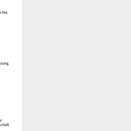
chte,
stung,
r
schaft