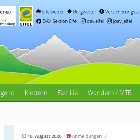
Eifelwetter
Bergwetter
Versicherungssc
DAV Sektion Eifel
dav.eifel
jdav_eifel
ugend
Klettern
Familie
Wandern / MTB
16. August 2026
|
Anmeldungen: 7