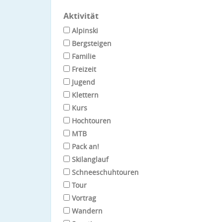
Aktivität
Alpinski
Bergsteigen
Familie
Freizeit
Jugend
Klettern
Kurs
Hochtouren
MTB
Pack an!
Skilanglauf
Schneeschuhtouren
Tour
Vortrag
Wandern