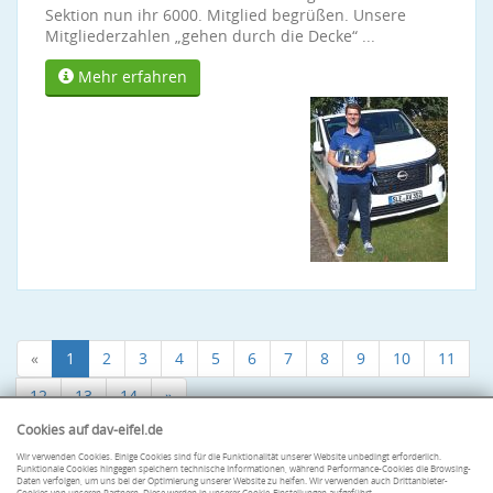
Sektion nun ihr 6000. Mitglied begrüßen. Unsere
Mitgliederzahlen „gehen durch die Decke“ ...
Mehr erfahren
«
1
2
3
4
5
6
7
8
9
10
11
12
13
14
»
Cookies auf dav-eifel.de
Wir verwenden Cookies. Einige Cookies sind für die Funktionalität unserer Website unbedingt erforderlich.
Funktionale Cookies hingegen speichern technische Informationen, während Performance-Cookies die Browsing-
Daten verfolgen, um uns bei der Optimierung unserer Website zu helfen. Wir verwenden auch Drittanbieter-