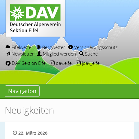
Eifelwetter
Bergwetter
Versicherungsschutz
Newsletter
Mitglied werden
Suche
DAV Sektion Eifel
dav.eifel
jdav_eifel
Navigation
Neuigkeiten
22. März 2026