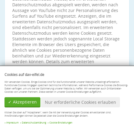
Datenschutzmodus abgespielt werden, werden nach
Aussage von YouTube nicht zur Personalisierung des
Surfens auf YouTube eingesetzt. Anzeigen, die im
erweiterten Datenschutzmodus ausgespielt werden,
sind ebenfalls nicht personalisiert. Im erweiterten
Datenschutzmodus werden keine Cookies gesetzt.
Stattdessen werden jedoch sogenannte Local Storage
Elemente im Browser des Users gespeichert, die
ähnlich wie Cookies personenbezogene Daten
beinhalten und zur Wiedererkennung eingesetzt
werden können. Details zum erweiterten
Datenschutzmodus finden Sie hier:
https://support.google.com/youtube/answer/171780
.
Cookies auf dav-eifel.de
Gegebenenfalls können nach der Aktivierung eines
Wir verwenden Cookies. Einige Cookies sind für die Funktionalität unserer Website unbedingt erforderlich.
Funktionale Cookies hingegen speichern technische Informationen, während Performance-Cookies die Browsing-
YouTube-Videos weitere Datenverarbeitungsvorgänge
Daten verfolgen, um uns bei der Optimierung unserer Website zu helfen. Wir verwenden auch Drittanbieter-
Cookies von unseren Partnern. Diese werden in unserer Cookie-Einstellungen aufgeführt.
ausgelöst werden, auf die wir keinen Einfluss haben.
✓ Akzeptieren
Nur erforderliche Cookies erlauben
Die Nutzung von YouTube erfolgt im Interesse einer
ansprechenden Darstellung unserer Online-
Klicken Sie oben auf "Akzeptieren", wenn Sie mit der Verwendung aller Cookies einverstanden sind.
Angebote. Dies stellt ein berechtigtes Interesse im
Ihre Einstellungen können Sie jederzeit über die Cookie Einstellungen ändern.
Sinne von Art. 6 Abs. 1 lit. f DSGVO dar. Sofern eine
Impressum
Datenschutzerklärung
Cookie-Einstellungen
entsprechende Einwilligung abgefragt wurde, erfolgt
die Verarbeitung ausschließlich auf Grundlage von