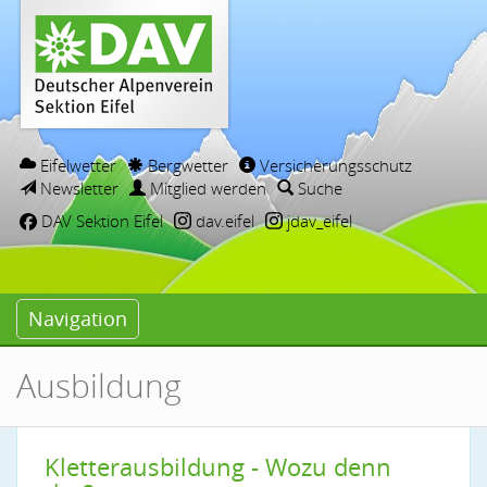
Eifelwetter
Bergwetter
Versicherungsschutz
Newsletter
Mitglied werden
Suche
DAV Sektion Eifel
dav.eifel
jdav_eifel
Navigation
Ausbildung
Kletterausbildung - Wozu denn