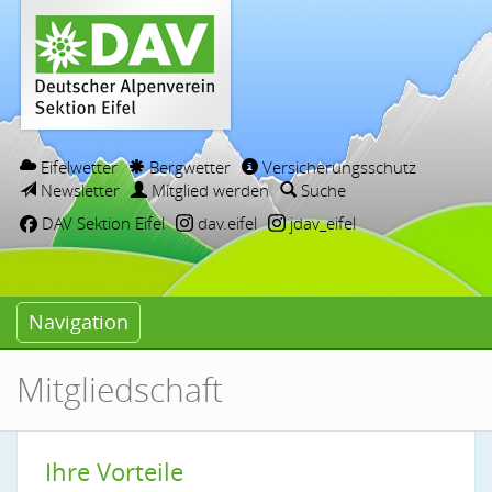
Eifelwetter
Bergwetter
Versicherungsschutz
Newsletter
Mitglied werden
Suche
DAV Sektion Eifel
dav.eifel
jdav_eifel
Navigation
Mitgliedschaft
Ihre Vorteile