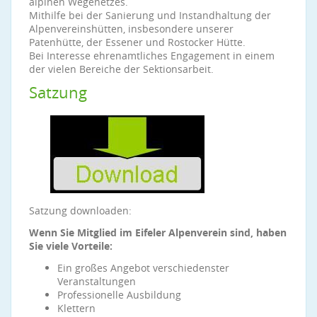
alpinen Wegenetzes.
Mithilfe bei der Sanierung und Instandhaltung der
Alpenvereinshütten, insbesondere unserer
Patenhütte, der Essener und Rostocker Hütte.
Bei Interesse ehrenamtliches Engagement in einem
der vielen Bereiche der Sektionsarbeit.
Satzung
Satzung downloaden:
Wenn Sie Mitglied im Eifeler Alpenverein sind, haben
Sie viele Vorteile:
Ein großes Angebot verschiedenster
Veranstaltungen
Professionelle Ausbildung
Klettern