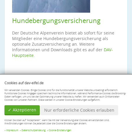
Hundebergungsversicherung
Der Deutsche Alpenverein bietet ab sofort für seine
Mitglieder eine Hundebergungsversicherung als
optionale Zusatzversicherung an. Weitere
Informationen und Downloads gibt es auf der
DAV-
Hauptseite
.
Cookies auf dav-eifel.de
Wir verwenden Cookies. Einige Cookies sind für die Funktionalität unserer Website unbedingt erforderlich.
Funktionale Cookies hingegen speichern technische Informationen, während Performance-Cookies die Browsing-
Daten verfolgen, um uns bei der Optimierung unserer Website zu helfen. Wir verwenden auch Drittanbieter-
Cookies von unseren Partnern. Diese werden in unserer Cookie-Einstellungen aufgeführt.
✓ Akzeptieren
Nur erforderliche Cookies erlauben
Klicken Sie oben auf "Akzeptieren", wenn Sie mit der Verwendung aller Cookies einverstanden sind.
Ihre Einstellungen können Sie jederzeit über die Cookie Einstellungen ändern.
© Sektion Eifel des Deutschen Alpenvereins e. V.
Impressum
Datenschutzerklärung
Cookie-Einstellungen