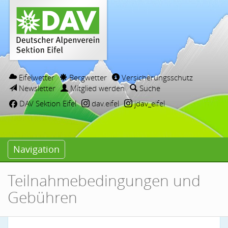
Eifelwetter
Bergwetter
Versicherungsschutz
Newsletter
Mitglied werden
Suche
DAV Sektion Eifel
dav.eifel
jdav_eifel
Navigation
Teilnahmebedingungen und
Gebühren