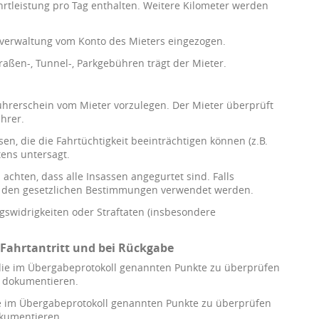
rtleistung pro Tag enthalten. Weitere Kilometer werden
rverwaltung vom Konto des Mieters eingezogen.
traßen-, Tunnel-, Parkgebühren trägt der Mieter.
ührerschein vom Mieter vorzulegen. Der Mieter überprüft
hrer.
en, die die Fahrtüchtigkeit beeinträchtigen können (z.B.
tens untersagt.
u achten, dass alle Insassen angegurtet sind. Falls
d den gesetzlichen Bestimmungen verwendet werden.
swidrigkeiten oder Straftaten (insbesondere
 Fahrtantritt und bei Rückgabe
uf die im Übergabeprotokoll genannten Punkte zu überprüfen
u dokumentieren.
ie im Übergabeprotokoll genannten Punkte zu überprüfen
kumentieren.