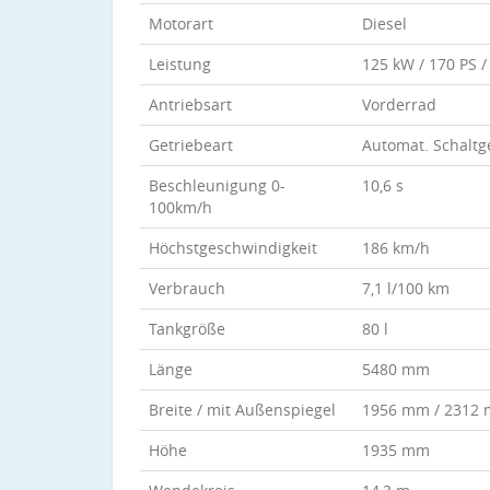
Motorart
Diesel
Leistung
125 kW / 170 PS 
Antriebsart
Vorderrad
Getriebeart
Automat. Schaltg
Beschleunigung 0-
10,6 s
100km/h
Höchstgeschwindigkeit
186 km/h
Verbrauch
7,1 l/100 km
Tankgröße
80 l
Länge
5480 mm
Breite / mit Außenspiegel
1956 mm / 2312
Höhe
1935 mm