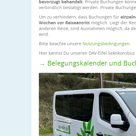
bevorzugt behandelt
. Private Buchungen kön
verbindlich bestätigt werden. Private Buchunge
Um zu verhindern, dass Buchungen für
einzeln
Wochen vor Reiseantritt
möglich. Liegt der Rei
anderen Reise, sind Ausnahmen möglich, da der
wird.
Bitte beachte unsere
Nutzungsbedingungen
.
Hier kannst Du unseren DAV-Eifel Sektikonsbus
→ Belegungskalender und Buc