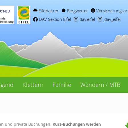
Eifelwetter
Bergwetter
Versicherungssc
DAV Sektion Eifel
dav.eifel
jdav_eifel
ugend
Klettern
Familie
Wandern / MTB
gen und private Buchungen.
Kurs-Buchungen werden