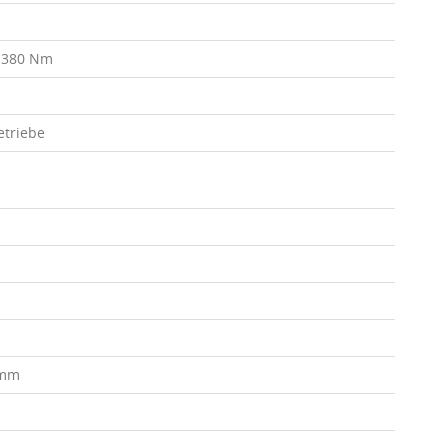
/ 380 Nm
etriebe
 mm