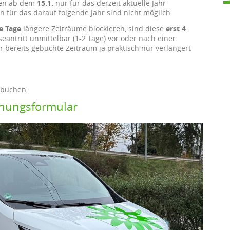
nen ab dem
15.1.
nur für das derzeit aktuelle Jahr
n für das darauf folgende Jahr sind nicht möglich.
e Tage
längere Zeiträume blockieren, sind diese
erst 4
seantritt unmittelbar (1-2 Tage) vor oder nach einer
 bereits gebuchte Zeitraum ja praktisch nur verlängert
 buchen:
hungsformular