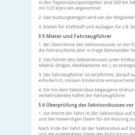
In den Tagesnutzungsentgelten sind 200 km Fah
mit 0,20 €/pro km abgerechnet.
2. Das Nutzungsentgelt wird von der Mitgliede
3. Kosten für Kraftstoff und Auslagen für z.B. S
§ 5 Mieter und Fahrzeugführer
1. Bei Übernahme des Sektionsbusses ist der F
die Führerscheine aller in Frage kommenden Fa
2. Das Führen des Sektionsbusses unter Einflüss
Alkohol, Drogen, Medikamente, etc.), ist strengs
3. Der Fahrzeugführer ist verpflichtet, darauf z
erforderlich, müssen Kindersitze entsprechen
4. Für mit dem Sektionsbus begangene Ordnung
Verkehrsdelikte) haftet der Fahrzeugführer.
§ 6 Überprüfung des Sektionsbusses vor
1. Vor Antritt der Fahrt ist der Sektionsbus a
und die notwendigen Daten für die Nutzung z
Nach Ende der Fahrt ist der Sektionsbus auf d
und die notwendigen Daten der Nutzung zu do