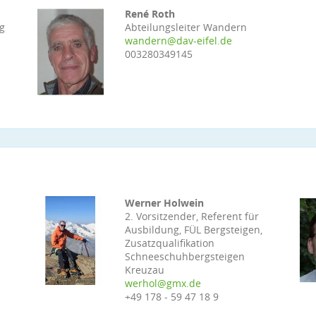
René Roth
ng
Abteilungsleiter Wandern
wandern@dav-eifel.de
003280349145
Werner Holwein
r
2. Vorsitzender, Referent für
Ausbildung, FÜL Bergsteigen,
Zusatzqualifikation
Schneeschuhbergsteigen
Kreuzau
werhol@gmx.de
+49 178 - 59 47 18 9