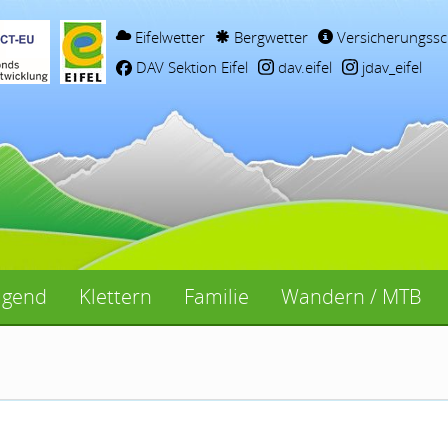
Eifelwetter
Bergwetter
Versicherungssc
DAV Sektion Eifel
dav.eifel
jdav_eifel
ugend
Klettern
Familie
Wandern / MTB