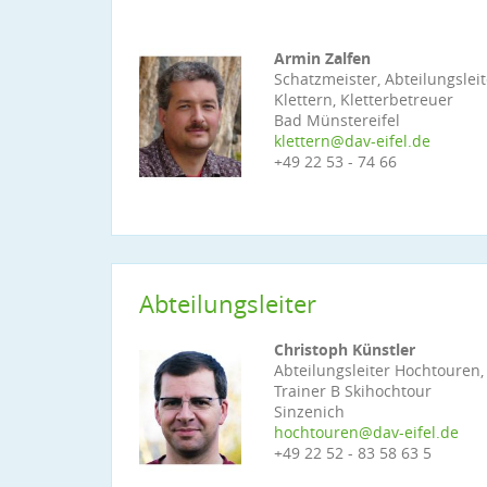
Armin Zalfen
Schatzmeister, Abteilungsleit
Klettern, Kletterbetreuer
Bad Münstereifel
klettern@dav-eifel.de
+49 22 53 - 74 66
Abteilungsleiter
Christoph Künstler
Abteilungsleiter Hochtouren,
Trainer B Skihochtour
Sinzenich
hochtouren@dav-eifel.de
+49 22 52 - 83 58 63 5