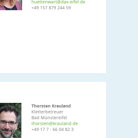
huettenwart@dav-eifel.de
+49 157 879 244 59
Thorsten Krauland
Kletterbetreuer
Bad Münstereifel
thorsten@krauland.de
+49 17 7 - 66 04 82 3