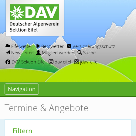
Eifelwetter
Bergwetter
Versicherungsschutz
Newsletter
Mitglied werden
Suche
DAV Sektion Eifel
dav.eifel
jdav_eifel
Navigation
Termine & Angebote
Filtern