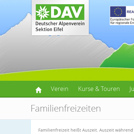
Verein
Kurse & Touren
J
Familienfreizeiten
Familienfreizeit heißt Auszeit. Auszeit während