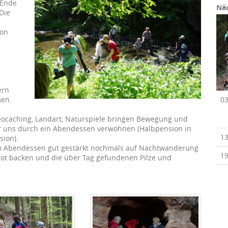
 Ende
Näc
Die
von
ern
men.
03
eocaching, Landart, Naturspiele bringen Bewegung und
ir uns durch ein Abendessen verwöhnen (Halbpension in
13
sion).
em Abendessen gut gestärkt nochmals auf Nachtwanderung
19
ot backen und die über Tag gefundenen Pilze und