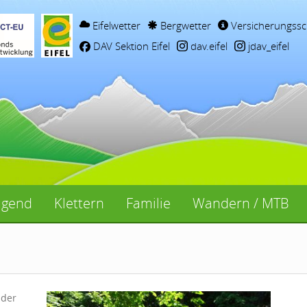
Eifelwetter
Bergwetter
Versicherungssc
DAV Sektion Eifel
dav.eifel
jdav_eifel
ugend
Klettern
Familie
Wandern / MTB
 der