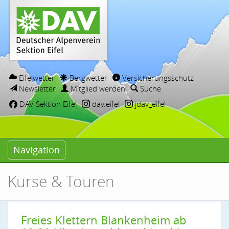
Eifelwetter
Bergwetter
Versicherungsschutz
Newsletter
Mitglied werden
Suche
DAV Sektion Eifel
dav.eifel
jdav_eifel
Navigation
Kurse & Touren
Freies Klettern Blankenheim ab