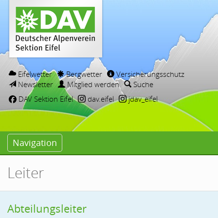
Eifelwetter
Bergwetter
Versicherungsschutz
Newsletter
Mitglied werden
Suche
DAV Sektion Eifel
dav.eifel
jdav_eifel
Navigation
Leiter
Abteilungsleiter