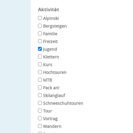
Aktivität
Alpinski
Bergsteigen
Familie
Freizeit
Jugend
Klettern
Kurs
Hochtouren
MTB
Pack an!
Skilanglauf
Schneeschuhtouren
Tour
Vortrag
Wandern