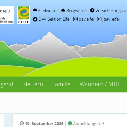
Eifelwetter
Bergwetter
Versicherungssc
DAV Sektion Eifel
dav.eifel
jdav_eifel
ugend
Klettern
Familie
Wandern / MTB
19. September 2026
|
Anmeldungen: 8