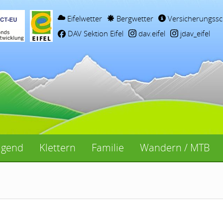
Eifelwetter
Bergwetter
Versicherungssc
DAV Sektion Eifel
dav.eifel
jdav_eifel
ugend
Klettern
Familie
Wandern / MTB