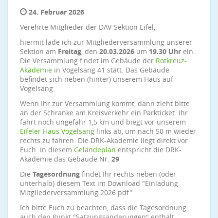
24. Februar 2026
Verehrte Mitglieder der DAV-Sektion Eifel,
hiermit lade ich zur Mitgliederversammlung unserer
Sektion am
Freitag
, den
20.03.2026
um
19.30 Uhr
ein.
Die Versammlung findet im Gebäude der
Rotkreuz-
Akademie
in Vogelsang 41 statt. Das Gebäude
befindet sich neben (hinter) unserem Haus auf
Vogelsang:
Wenn Ihr zur Versammlung kommt, dann zieht bitte
an der Schranke am Kreisverkehr ein Parkticket. Ihr
fahrt noch ungefähr 1,5 km und biegt vor unserem
Eifeler Haus Vogelsang
links ab, um nach 50 m wieder
rechts zu fahren. Die DRK-Akademie liegt direkt vor
Euch. In diesem
Geländeplan
entspricht die DRK-
Akademie das Gebäude Nr.
29
Die
Tagesordnung
findet Ihr rechts neben (oder
unterhalb) diesem Text im Download "Einladung
Mitgliederversammlung 2026.pdf".
Ich bitte Euch zu beachten, dass die Tagesordnung
auch den Punkt "Satzungsänderungen" enthält.