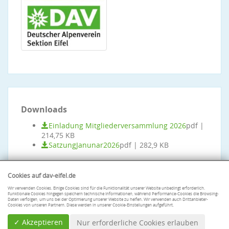
Downloads
Einladung Mitgliederversammlung 2026
pdf |
214,75 KB
SatzungJanunar2026
pdf | 282,9 KB
Cookies auf dav-eifel.de
Wir verwenden Cookies. Einige Cookies sind für die Funktionalität unserer Website unbedingt erforderlich.
Funktionale Cookies hingegen speichern technische Informationen, während Performance-Cookies die Browsing-
Daten verfolgen, um uns bei der Optimierung unserer Website zu helfen. Wir verwenden auch Drittanbieter-
Cookies von unseren Partnern. Diese werden in unserer Cookie-Einstellungen aufgeführt.
✓ Akzeptieren
Nur erforderliche Cookies erlauben