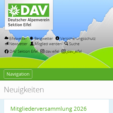
Eifelwetter
Bergwetter
Versicherungsschutz
Newsletter
Mitglied werden
Suche
DAV Sektion Eifel
dav.eifel
jdav_eifel
Navigation
Neuigkeiten
Mitgliederversammlung 2026