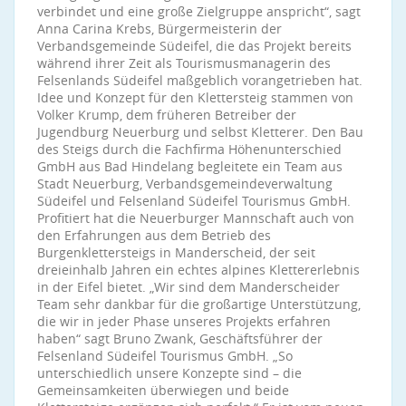
verbindet und eine große Zielgruppe anspricht“, sagt
Anna Carina Krebs, Bürgermeisterin der
Verbandsgemeinde Südeifel, die das Projekt bereits
während ihrer Zeit als Tourismusmanagerin des
Felsenlands Südeifel maßgeblich vorangetrieben hat.
Idee und Konzept für den Klettersteig stammen von
Volker Krump, dem früheren Betreiber der
Jugendburg Neuerburg und selbst Kletterer. Den Bau
des Steigs durch die Fachfirma Höhenunterschied
GmbH aus Bad Hindelang begleitete ein Team aus
Stadt Neuerburg, Verbandsgemeindeverwaltung
Südeifel und Felsenland Südeifel Tourismus GmbH.
Profitiert hat die Neuerburger Mannschaft auch von
den Erfahrungen aus dem Betrieb des
Burgenklettersteigs in Manderscheid, der seit
dreieinhalb Jahren ein echtes alpines Klettererlebnis
in der Eifel bietet. „Wir sind dem Manderscheider
Team sehr dankbar für die großartige Unterstützung,
die wir in jeder Phase unseres Projekts erfahren
haben“ sagt Bruno Zwank, Geschäftsführer der
Felsenland Südeifel Tourismus GmbH. „So
unterschiedlich unsere Konzepte sind – die
Gemeinsamkeiten überwiegen und beide