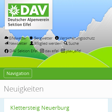
Eifelwetter
Bergwetter
Versicherungsschutz
Newsletter
Mitglied werden
Suche
DAV Sektion Eifel
dav.eifel
jdav_eifel
Navigation
Neuigkeiten
Klettersteig Neuerburg