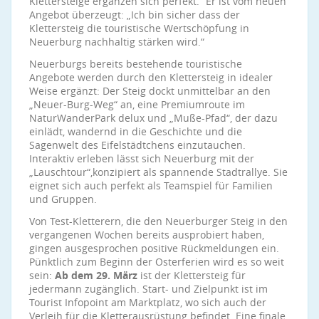
Klettersteige ergänzen sich perfekt.“ Er ist vom neuen
Angebot überzeugt: „Ich bin sicher dass der
Klettersteig die touristische Wertschöpfung in
Neuerburg nachhaltig stärken wird.“
Neuerburgs bereits bestehende touristische
Angebote werden durch den Klettersteig in idealer
Weise ergänzt: Der Steig dockt unmittelbar an den
„Neuer-Burg-Weg“ an, eine Premiumroute im
NaturWanderPark delux und „Muße-Pfad“, der dazu
einlädt, wandernd in die Geschichte und die
Sagenwelt des Eifelstädtchens einzutauchen.
Interaktiv erleben lässt sich Neuerburg mit der
„Lauschtour“,konzipiert als spannende Stadtrallye. Sie
eignet sich auch perfekt als Teamspiel für Familien
und Gruppen.
Von Test-Kletterern, die den Neuerburger Steig in den
vergangenen Wochen bereits ausprobiert haben,
gingen ausgesprochen positive Rückmeldungen ein.
Pünktlich zum Beginn der Osterferien wird es so weit
sein:
Ab dem 29. März
ist der Klettersteig für
jedermann zugänglich. Start- und Zielpunkt ist im
Tourist Infopoint am Marktplatz, wo sich auch der
Verleih für die Kletterausrüstung befindet. Eine finale