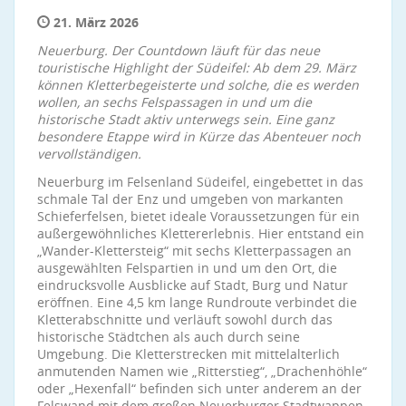
21. März 2026
Neuerburg. Der Countdown läuft für das neue
touristische Highlight der Südeifel: Ab dem 29. März
können Kletterbegeisterte und solche, die es werden
wollen, an sechs Felspassagen in und um die
historische Stadt aktiv unterwegs sein. Eine ganz
besondere Etappe wird in Kürze das Abenteuer noch
vervollständigen.
Neuerburg im Felsenland Südeifel, eingebettet in das
schmale Tal der Enz und umgeben von markanten
Schieferfelsen, bietet ideale Voraussetzungen für ein
außergewöhnliches Klettererlebnis. Hier entstand ein
„Wander-Klettersteig“ mit sechs Kletterpassagen an
ausgewählten Felspartien in und um den Ort, die
eindrucksvolle Ausblicke auf Stadt, Burg und Natur
eröffnen. Eine 4,5 km lange Rundroute verbindet die
Kletterabschnitte und verläuft sowohl durch das
historische Städtchen als auch durch seine
Umgebung. Die Kletterstrecken mit mittelalterlich
anmutenden Namen wie „Ritterstieg“, „Drachenhöhle“
oder „Hexenfall“ befinden sich unter anderem an der
Felswand mit dem großen Neuerburger Stadtwappen,