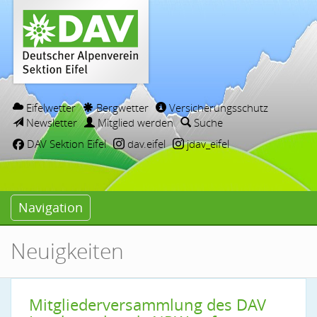
Eifelwetter
Bergwetter
Versicherungsschutz
Newsletter
Mitglied werden
Suche
DAV Sektion Eifel
dav.eifel
jdav_eifel
Navigation
Neuigkeiten
Mitgliederversammlung des DAV