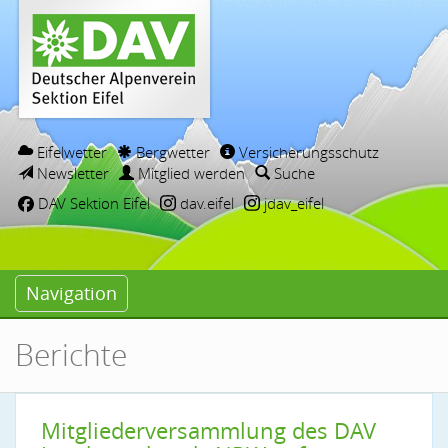
Eifelwetter
Bergwetter
Versicherungsschutz
Newsletter
Mitglied werden
Suche
DAV Sektion Eifel
dav.eifel
jdav_eifel
Navigation
Berichte
Mitgliederversammlung des DAV