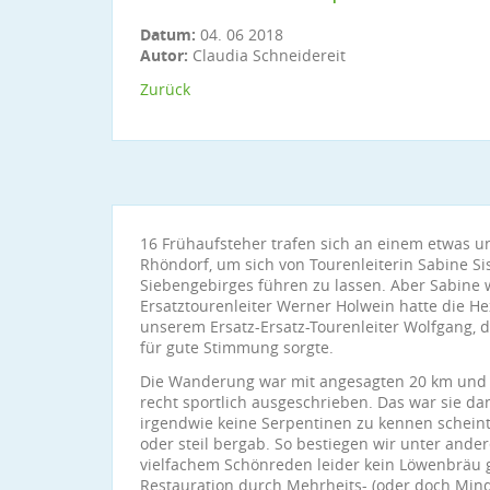
Datum:
04. 06 2018
Autor:
Claudia Schneidereit
Zurück
16 Frühaufsteher trafen sich an einem etwas 
Rhöndorf, um sich von Tourenleiterin Sabine Si
Siebengebirges führen zu lassen. Aber Sabine w
Ersatztourenleiter Werner Holwein hatte die He
unserem Ersatz-Ersatz-Tourenleiter Wolfgang, d
für gute Stimmung sorgte.
Die Wanderung war mit angesagten 20 km und
recht sportlich ausgeschrieben. Das war sie d
irgendwie keine Serpentinen zu kennen scheint.
oder steil bergab. So bestiegen wir unter ande
vielfachem Schönreden leider kein Löwenbräu g
Restauration durch Mehrheits- (oder doch Mind