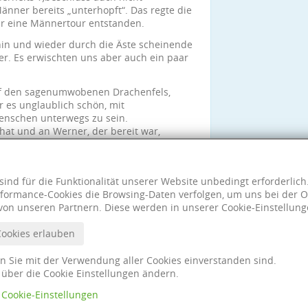
änner bereits „unterhopft“. Das regte die
für eine Männertour entstanden.
hin und wieder durch die Äste scheinende
er. Es erwischten uns aber auch ein paar
auf den sagenumwobenen Drachenfels,
 es unglaublich schön, mit
enschen unterwegs zu sein.
 hat und an Werner, der bereit war,
s dann doch nicht ging. Und merci an
erung letztendlich geführt hat.
sind für die Funktionalität unserer Website unbedingt erforderlic
formance-Cookies die Browsing-Daten verfolgen, um uns bei der O
von unseren Partnern. Diese werden in unserer Cookie-Einstellung
Cookies erlauben
nn Sie mit der Verwendung aller Cookies einverstanden sind.
t über die Cookie Einstellungen ändern.
Cookie-Einstellungen