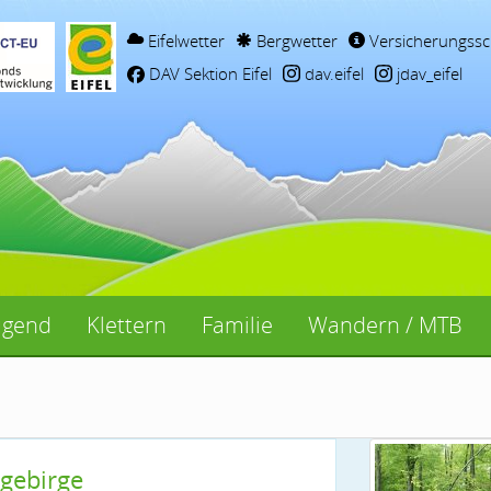
Eifelwetter
Bergwetter
Versicherungssc
DAV Sektion Eifel
dav.eifel
jdav_eifel
ugend
Klettern
Familie
Wandern / MTB
ngebirge