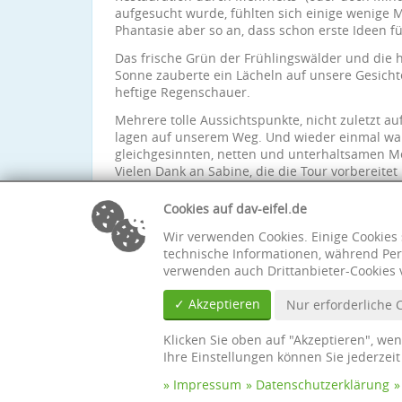
aufgesucht wurde, fühlten sich einige wenige M
Phantasie aber so an, dass schon erste Ideen 
Das frische Grün der Frühlingswälder und die 
Sonne zauberte ein Lächeln auf unsere Gesicht
heftige Regenschauer.
Mehrere tolle Aussichtspunkte, nicht zuletzt 
lagen auf unserem Weg. Und wieder einmal war
gleichgesinnten, netten und unterhaltsamen M
Vielen Dank an Sabine, die die Tour vorbereitet
kurzfristig für sie einzuspringen, auch wenn e
Wolfgang, der mit viel Elan und Humor die Wand
Cookies auf dav-eifel.de
Wir verwenden Cookies. Einige Cookies 
technische Informationen, während Per
verwenden auch Drittanbieter-Cookies 
✓ Akzeptieren
Nur erforderliche 
Klicken Sie oben auf "Akzeptieren", we
Ihre Einstellungen können Sie jederzei
Impressum
Datenschutzerklärung