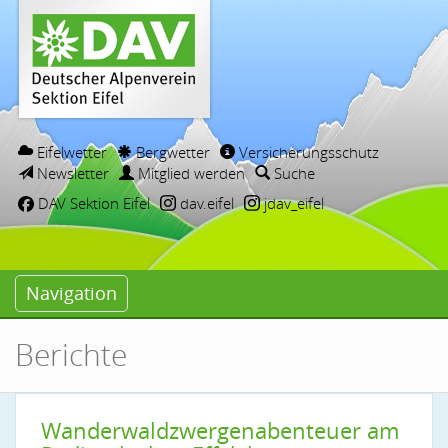
Eifelwetter
Bergwetter
Versicherungsschutz
Newsletter
Mitglied werden
Suche
DAV Sektion Eifel
dav.eifel
jdav_eifel
Navigation
Berichte
Wanderwaldzwergenabenteuer am