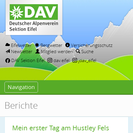
Eifelwetter
Bergwetter
Versicherungsschutz
Newsletter
Mitglied werden
Suche
DAV Sektion Eifel
dav.eifel
jdav_eifel
Navigation
Berichte
Mein erster Tag am Hustley Fels