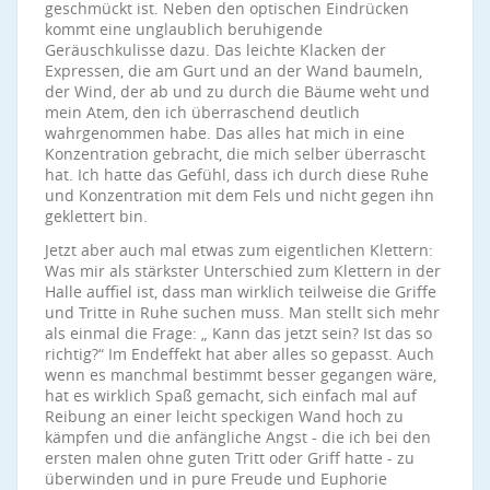
geschmückt ist. Neben den optischen Eindrücken
kommt eine unglaublich beruhigende
Geräuschkulisse dazu. Das leichte Klacken der
Expressen, die am Gurt und an der Wand baumeln,
der Wind, der ab und zu durch die Bäume weht und
mein Atem, den ich überraschend deutlich
wahrgenommen habe. Das alles hat mich in eine
Konzentration gebracht, die mich selber überrascht
hat. Ich hatte das Gefühl, dass ich durch diese Ruhe
und Konzentration mit dem Fels und nicht gegen ihn
geklettert bin.
Jetzt aber auch mal etwas zum eigentlichen Klettern:
Was mir als stärkster Unterschied zum Klettern in der
Halle auffiel ist, dass man wirklich teilweise die Griffe
und Tritte in Ruhe suchen muss. Man stellt sich mehr
als einmal die Frage: „ Kann das jetzt sein? Ist das so
richtig?“ Im Endeffekt hat aber alles so gepasst. Auch
wenn es manchmal bestimmt besser gegangen wäre,
hat es wirklich Spaß gemacht, sich einfach mal auf
Reibung an einer leicht speckigen Wand hoch zu
kämpfen und die anfängliche Angst - die ich bei den
ersten malen ohne guten Tritt oder Griff hatte - zu
überwinden und in pure Freude und Euphorie