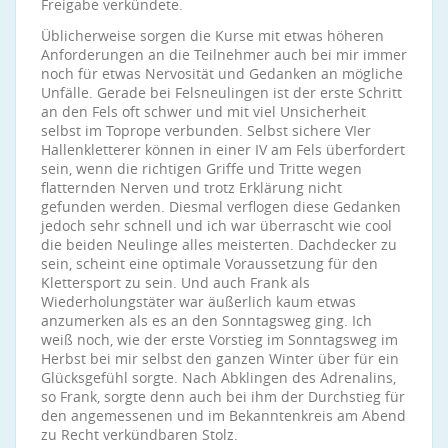
Freigabe verkündete.
Üblicherweise sorgen die Kurse mit etwas höheren
Anforderungen an die Teilnehmer auch bei mir immer
noch für etwas Nervosität und Gedanken an mögliche
Unfälle. Gerade bei Felsneulingen ist der erste Schritt
an den Fels oft schwer und mit viel Unsicherheit
selbst im Toprope verbunden. Selbst sichere VIer
Hallenkletterer können in einer IV am Fels überfordert
sein, wenn die richtigen Griffe und Tritte wegen
flatternden Nerven und trotz Erklärung nicht
gefunden werden. Diesmal verflogen diese Gedanken
jedoch sehr schnell und ich war überrascht wie cool
die beiden Neulinge alles meisterten. Dachdecker zu
sein, scheint eine optimale Voraussetzung für den
Klettersport zu sein. Und auch Frank als
Wiederholungstäter war äußerlich kaum etwas
anzumerken als es an den Sonntagsweg ging. Ich
weiß noch, wie der erste Vorstieg im Sonntagsweg im
Herbst bei mir selbst den ganzen Winter über für ein
Glücksgefühl sorgte. Nach Abklingen des Adrenalins,
so Frank, sorgte denn auch bei ihm der Durchstieg für
den angemessenen und im Bekanntenkreis am Abend
zu Recht verkündbaren Stolz.