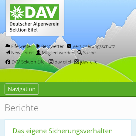
Eifelwetter
Bergwetter
Versicherungsschutz
Newsletter
Mitglied werden
Suche
DAV Sektion Eifel
dav.eifel
jdav_eifel
Navigation
Berichte
Das eigene Sicherungsverhalten