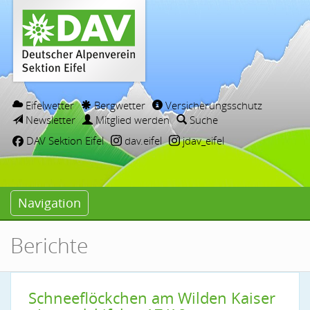
Eifelwetter
Bergwetter
Versicherungsschutz
Newsletter
Mitglied werden
Suche
DAV Sektion Eifel
dav.eifel
jdav_eifel
Navigation
Berichte
Schneeflöckchen am Wilden Kaiser