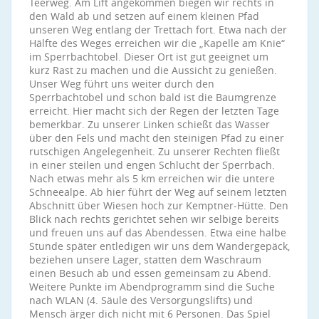
Teerweg. Am Lift angekommen biegen wir rechts in
den Wald ab und setzen auf einem kleinen Pfad
unseren Weg entlang der Trettach fort. Etwa nach der
Hälfte des Weges erreichen wir die „Kapelle am Knie“
im Sperrbachtobel. Dieser Ort ist gut geeignet um
kurz Rast zu machen und die Aussicht zu genießen.
Unser Weg führt uns weiter durch den
Sperrbachtobel und schon bald ist die Baumgrenze
erreicht. Hier macht sich der Regen der letzten Tage
bemerkbar. Zu unserer Linken schießt das Wasser
über den Fels und macht den steinigen Pfad zu einer
rutschigen Angelegenheit. Zu unserer Rechten fließt
in einer steilen und engen Schlucht der Sperrbach.
Nach etwas mehr als 5 km erreichen wir die untere
Schneealpe. Ab hier führt der Weg auf seinem letzten
Abschnitt über Wiesen hoch zur Kemptner-Hütte. Den
Blick nach rechts gerichtet sehen wir selbige bereits
und freuen uns auf das Abendessen. Etwa eine halbe
Stunde später entledigen wir uns dem Wandergepäck,
beziehen unsere Lager, statten dem Waschraum
einen Besuch ab und essen gemeinsam zu Abend.
Weitere Punkte im Abendprogramm sind die Suche
nach WLAN (4. Säule des Versorgungslifts) und
Mensch ärger dich nicht mit 6 Personen. Das Spiel