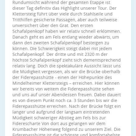
Rundumsicht während der gesamten Etappe ist
dieser Tag definitiv das Highlight unserer Tour. Der
Klettersteig führt über viele durch Stahlseile und
Tritthilfen gesicherte Passagen, aber auch teilweise
unversichert über den Grat. Den ersten
Schafalpenkopf haben wir relativ schnell erklommen.
Danach geht es am Fels entlang wieder abwärts, um
dann den zweiten Schafalpenkopf besteigen zu
können. Die Schwierigkeit steigt dabei mit jedem
Schafalpenkopf. Der dritte und mit 2320 m der
höchste Schafalpenkopf zieht sich dementsprechend
relativ lang. Doch die spektakuläre Aussicht lässt uns
die Müdigkeit vergessen, als wir die Brücke oberhalb
der Fiderepasshütte - einen der Höhepunkte des
Mindelheimer Klettersteigs – erreichen. Hier können
wir bereits von weitem die Fiderepasshütte sehen
und uns auf unser Abendessen freuen. Dabei dauert
es von diesem Punkt noch ca. 3 Stunden bis wir die
Fiderepasshütte erreichen. Nach der Brücke folgt ein
langer und aufgrund der langsam eintretenden
Müdigkeit schwieriger Abstieg am Fels bis zur
Fiderescharte Von dort aus gelangen wir dem
Krumbacher Höhenweg folgend zu unserem Ziel. Die
Fiderepasshütte ist die schönste und komfortabelste