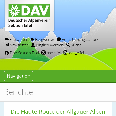
Eifelwetter
Bergwetter
Versicherungsschutz
Newsletter
Mitglied werden
Suche
DAV Sektion Eifel
dav.eifel
jdav_eifel
Navigation
Berichte
Die Haute-Route der Allgäuer Alpen