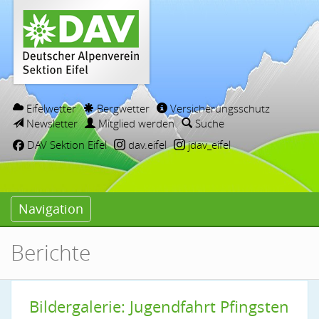
Eifelwetter
Bergwetter
Versicherungsschutz
Newsletter
Mitglied werden
Suche
DAV Sektion Eifel
dav.eifel
jdav_eifel
Navigation
Berichte
Bildergalerie: Jugendfahrt Pfingsten