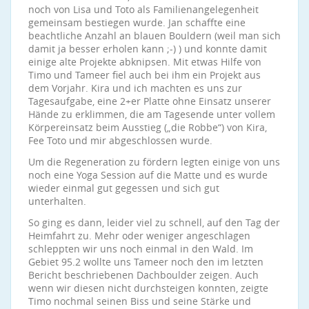
noch von Lisa und Toto als Familienangelegenheit
gemeinsam bestiegen wurde. Jan schaffte eine
beachtliche Anzahl an blauen Bouldern (weil man sich
damit ja besser erholen kann ;-) ) und konnte damit
einige alte Projekte abknipsen. Mit etwas Hilfe von
Timo und Tameer fiel auch bei ihm ein Projekt aus
dem Vorjahr. Kira und ich machten es uns zur
Tagesaufgabe, eine 2+er Platte ohne Einsatz unserer
Hände zu erklimmen, die am Tagesende unter vollem
Körpereinsatz beim Ausstieg („die Robbe“) von Kira,
Fee Toto und mir abgeschlossen wurde.
Um die Regeneration zu fördern legten einige von uns
noch eine Yoga Session auf die Matte und es wurde
wieder einmal gut gegessen und sich gut
unterhalten.
So ging es dann, leider viel zu schnell, auf den Tag der
Heimfahrt zu. Mehr oder weniger angeschlagen
schleppten wir uns noch einmal in den Wald. Im
Gebiet 95.2 wollte uns Tameer noch den im letzten
Bericht beschriebenen Dachboulder zeigen. Auch
wenn wir diesen nicht durchsteigen konnten, zeigte
Timo nochmal seinen Biss und seine Stärke und