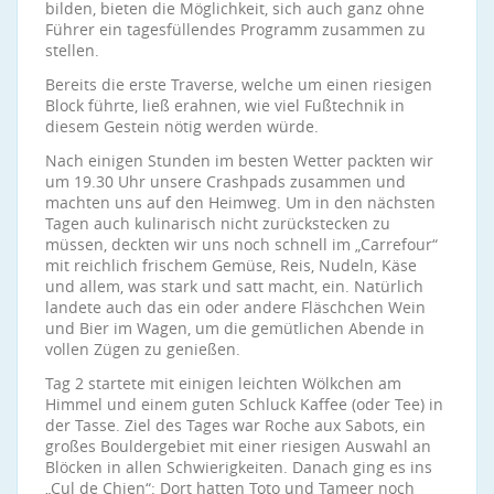
bilden, bieten die Möglichkeit, sich auch ganz ohne
Führer ein tagesfüllendes Programm zusammen zu
stellen.
Bereits die erste Traverse, welche um einen riesigen
Block führte, ließ erahnen, wie viel Fußtechnik in
diesem Gestein nötig werden würde.
Nach einigen Stunden im besten Wetter packten wir
um 19.30 Uhr unsere Crashpads zusammen und
machten uns auf den Heimweg. Um in den nächsten
Tagen auch kulinarisch nicht zurückstecken zu
müssen, deckten wir uns noch schnell im „Carrefour“
mit reichlich frischem Gemüse, Reis, Nudeln, Käse
und allem, was stark und satt macht, ein. Natürlich
landete auch das ein oder andere Fläschchen Wein
und Bier im Wagen, um die gemütlichen Abende in
vollen Zügen zu genießen.
Tag 2 startete mit einigen leichten Wölkchen am
Himmel und einem guten Schluck Kaffee (oder Tee) in
der Tasse. Ziel des Tages war Roche aux Sabots, ein
großes Bouldergebiet mit einer riesigen Auswahl an
Blöcken in allen Schwierigkeiten. Danach ging es ins
„Cul de Chien“: Dort hatten Toto und Tameer noch