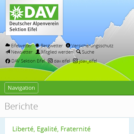
Eifelwetter
Bergwetter
Versicherungsschutz
Newsletter
Mitglied werden
Suche
DAV Sektion Eifel
dav.eifel
jdav_eifel
Navigation
Berichte
Liberté, Egalité, Fraternité