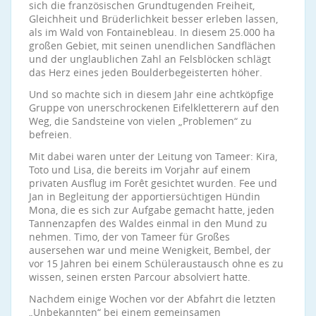
sich die französischen Grundtugenden Freiheit,
Gleichheit und Brüderlichkeit besser erleben lassen,
als im Wald von Fontainebleau. In diesem 25.000 ha
großen Gebiet, mit seinen unendlichen Sandflächen
und der unglaublichen Zahl an Felsblöcken schlägt
das Herz eines jeden Boulderbegeisterten höher.
Und so machte sich in diesem Jahr eine achtköpfige
Gruppe von unerschrockenen Eifelkletterern auf den
Weg, die Sandsteine von vielen „Problemen“ zu
befreien.
Mit dabei waren unter der Leitung von Tameer: Kira,
Toto und Lisa, die bereits im Vorjahr auf einem
privaten Ausflug im Forêt gesichtet wurden. Fee und
Jan in Begleitung der apportiersüchtigen Hündin
Mona, die es sich zur Aufgabe gemacht hatte, jeden
Tannenzapfen des Waldes einmal in den Mund zu
nehmen. Timo, der von Tameer für Großes
ausersehen war und meine Wenigkeit, Bembel, der
vor 15 Jahren bei einem Schüleraustausch ohne es zu
wissen, seinen ersten Parcour absolviert hatte.
Nachdem einige Wochen vor der Abfahrt die letzten
„Unbekannten“ bei einem gemeinsamen