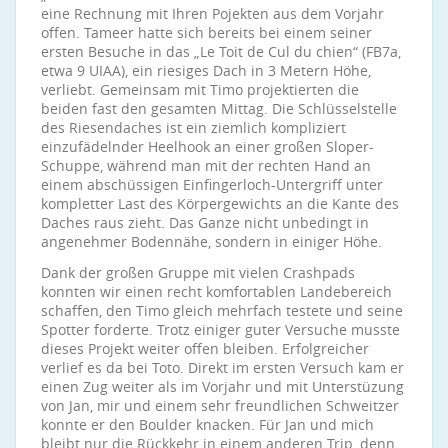
eine Rechnung mit Ihren Pojekten aus dem Vorjahr
offen. Tameer hatte sich bereits bei einem seiner
ersten Besuche in das „Le Toit de Cul du chien“ (FB7a,
etwa 9 UIAA), ein riesiges Dach in 3 Metern Höhe,
verliebt. Gemeinsam mit Timo projektierten die
beiden fast den gesamten Mittag. Die Schlüsselstelle
des Riesendaches ist ein ziemlich kompliziert
einzufädelnder Heelhook an einer großen Sloper-
Schuppe, während man mit der rechten Hand an
einem abschüssigen Einfingerloch-Untergriff unter
kompletter Last des Körpergewichts an die Kante des
Daches raus zieht. Das Ganze nicht unbedingt in
angenehmer Bodennähe, sondern in einiger Höhe.
Dank der großen Gruppe mit vielen Crashpads
konnten wir einen recht komfortablen Landebereich
schaffen, den Timo gleich mehrfach testete und seine
Spotter forderte. Trotz einiger guter Versuche musste
dieses Projekt weiter offen bleiben. Erfolgreicher
verlief es da bei Toto. Direkt im ersten Versuch kam er
einen Zug weiter als im Vorjahr und mit Unterstüzung
von Jan, mir und einem sehr freundlichen Schweitzer
konnte er den Boulder knacken. Für Jan und mich
bleibt nur die Rückkehr in einem anderen Trip, denn