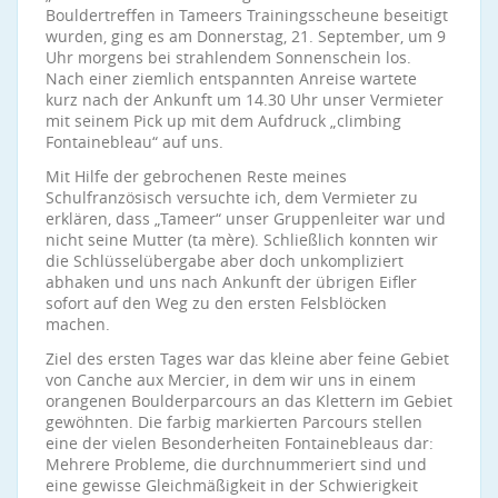
Bouldertreffen in Tameers Trainingsscheune beseitigt
wurden, ging es am Donnerstag, 21. September, um 9
Uhr morgens bei strahlendem Sonnenschein los.
Nach einer ziemlich entspannten Anreise wartete
kurz nach der Ankunft um 14.30 Uhr unser Vermieter
mit seinem Pick up mit dem Aufdruck „climbing
Fontainebleau“ auf uns.
Mit Hilfe der gebrochenen Reste meines
Schulfranzösisch versuchte ich, dem Vermieter zu
erklären, dass „Tameer“ unser Gruppenleiter war und
nicht seine Mutter (ta mère). Schließlich konnten wir
die Schlüsselübergabe aber doch unkompliziert
abhaken und uns nach Ankunft der übrigen Eifler
sofort auf den Weg zu den ersten Felsblöcken
machen.
Ziel des ersten Tages war das kleine aber feine Gebiet
von Canche aux Mercier, in dem wir uns in einem
orangenen Boulderparcours an das Klettern im Gebiet
gewöhnten. Die farbig markierten Parcours stellen
eine der vielen Besonderheiten Fontainebleaus dar:
Mehrere Probleme, die durchnummeriert sind und
eine gewisse Gleichmäßigkeit in der Schwierigkeit