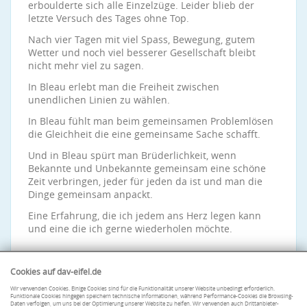
erboulderte sich alle Einzelzüge. Leider blieb der
letzte Versuch des Tages ohne Top.
Nach vier Tagen mit viel Spass, Bewegung, gutem
Wetter und noch viel besserer Gesellschaft bleibt
nicht mehr viel zu sagen.
In Bleau erlebt man die Freiheit zwischen
unendlichen Linien zu wählen.
In Bleau fühlt man beim gemeinsamen Problemlösen
die Gleichheit die eine gemeinsame Sache schafft.
Und in Bleau spürt man Brüderlichkeit, wenn
Bekannte und Unbekannte gemeinsam eine schöne
Zeit verbringen, jeder für jeden da ist und man die
Dinge gemeinsam anpackt.
Eine Erfahrung, die ich jedem ans Herz legen kann
und eine die ich gerne wiederholen möchte.
Cookies auf dav-eifel.de
Wir verwenden Cookies. Einige Cookies sind für die Funktionalität unserer Website unbedingt erforderlich.
Funktionale Cookies hingegen speichern technische Informationen, während Performance-Cookies die Browsing-
Daten verfolgen, um uns bei der Optimierung unserer Website zu helfen. Wir verwenden auch Drittanbieter-