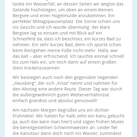
lockte ein Wasserfall, an dessen Seiten wir weglos das
Gelände hochstiegen, um oben an einem kleinen
Bergsee und einer Hügelmulde anzukommen. Ein
perfekter Mittagspausenplatz. Die Sonne schien uns
ins Gesicht und ich wurde übermütig: der klare
Bergsee lag so einsam und mit Blick auf ein
Schneefeld da, dass ich beschloss, ein kurzes Bad zu
nehmen. Ein sehr kurzes Bad, denn ich spürte schon
beim Reingehen meine Füße nicht mehr. Holla, war
das kalt – aber erfrischend. Ich tauchte einmal schnell
bis zum Hals ein, um mich dann auf einem großen
Stein trockenzusonnen.
Wir bestiegen auch noch den gegenüber liegenden
„Hausberg“, der sich „Kista“ nennt und nahmen für
den Abstieg eine andere Route. Dieser Tag war durch
die außergewöhnlich guten Wetterverhältnisse
einfach grandios und absolut genussvoll!
Am nächsten Morgen begrüßte uns ein dichter
Frühnebel. Wir hatten für halb zehn ein Kanu gebucht
(ja, auch das kann man hier!) und zogen frohen Mutes
die bereitgestellten Schwimmwesten an. Leider fiel
die Kanutour dann doch noch ins Wasser, zumindest