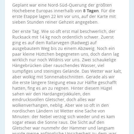
Geplant war eine Nord-Süd-Querung der größten
Hochebene Europas innerhalb von
8 Tagen
. Für die
erste Etappe lagen 22 km vor uns, auf der Karte mit
sieben Stunden reiner Gehzeit angegeben.
Der erste Tag. Wie so oft erst mal beschwerlich, der
Rucksack mit 14 kg noch ordentlich schwer. Zuerst
ging es auf dem Rallarvegen (Radweg) auf
ausgebautem Weg bis zu einem Abzweig. Noch ein
paar kleine Hüttchen begegneten uns, doch dann lag
wirklich nur noch Wildnis vor uns. Zwei schaukelige
Hängebrücken über rauschendes Wasser, viel
sumpfiges und steiniges Gelände. Das Wetter war kalt,
aber wolkig mit Sonnenabschnitten. Gerade als wir
die erste längere Steigung etwa zur Hälfte geschafft
hatten, fing es an zu regnen. Hinter diesem Hügel
sahen wir den Hardangerjokkulen, den
eindrucksvollen Gletscher, doch alles war
wolkenverhangen, neblig. Aber wie so oft in den
nordischen Ländern ist Wetter eine Sache von
Minuten: der Nebel verzog sich wieder und es kam
sogar etwas die Sonne raus. Die Sicht auf den
Gletscher war nunmehr der Hammer und langsam
wurde meine anfängliche Unsicherheit zu dem, was