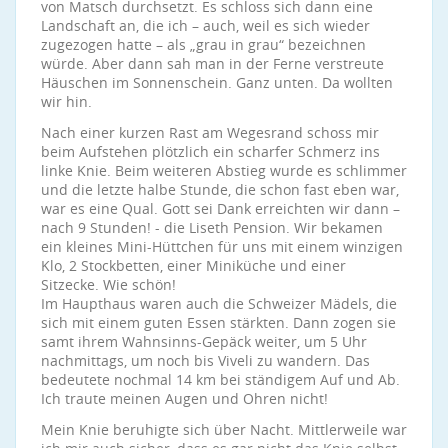
von Matsch durchsetzt. Es schloss sich dann eine
Landschaft an, die ich – auch, weil es sich wieder
zugezogen hatte – als „grau in grau“ bezeichnen
würde. Aber dann sah man in der Ferne verstreute
Häuschen im Sonnenschein. Ganz unten. Da wollten
wir hin.
Nach einer kurzen Rast am Wegesrand schoss mir
beim Aufstehen plötzlich ein scharfer Schmerz ins
linke Knie. Beim weiteren Abstieg wurde es schlimmer
und die letzte halbe Stunde, die schon fast eben war,
war es eine Qual. Gott sei Dank erreichten wir dann –
nach 9 Stunden! - die Liseth Pension. Wir bekamen
ein kleines Mini-Hüttchen für uns mit einem winzigen
Klo, 2 Stockbetten, einer Miniküche und einer
Sitzecke. Wie schön!
Im Haupthaus waren auch die Schweizer Mädels, die
sich mit einem guten Essen stärkten. Dann zogen sie
samt ihrem Wahnsinns-Gepäck weiter, um 5 Uhr
nachmittags, um noch bis Viveli zu wandern. Das
bedeutete nochmal 14 km bei ständigem Auf und Ab.
Ich traute meinen Augen und Ohren nicht!
Mein Knie beruhigte sich über Nacht. Mittlerweile war