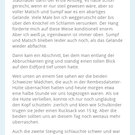
Staumauer dann der erste Anstieg: es hätte schon
gereicht, wenn er nur steil gewesen wäre, aber so
voller Matsch und Sumpf war es ein abartiges
Gelände. Viele Male bin ich weggerutscht oder bis
über den Knöchel im Schlamm versunken. Der Hang
forderte mich auf diese Weise konditionell enorm.
Aber ich weiß ja, irgendwann ist immer oben. Sumpf
und Matsch blieben leider auch noch, als das Gelände
wieder abflachte.
Dann kam ein Abschnitt, bei dem man entlang der
Abbruchkanten ging und ständig einen tollen Blick
auf den Eidfjord tief unten hatte.
Weit unten an einem See sahen wir die beiden
Schweizer Mädchen, die auch in der Rembesdalseter-
Hütte übernachtet hatten und heute morgen etwa
eine halbe Stunde vor uns losgezogen waren. Als sie
die Hütte verließen, konnte ich nur noch ungläubig
den Kopf schütteln: zierlich und klein wie Schulkinder
trugen sie jeder einen Rucksack von 15 kg. Aber die
beiden sollten uns an diesem Tag noch weitaus mehr
überraschen.
Auch die zweite Steigung schlauchte schwer und war