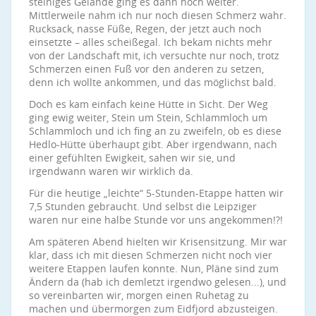
steiniges Gelände ging es dann noch weiter.
Mittlerweile nahm ich nur noch diesen Schmerz wahr.
Rucksack, nasse Füße, Regen, der jetzt auch noch
einsetzte – alles scheißegal. Ich bekam nichts mehr
von der Landschaft mit, ich versuchte nur noch, trotz
Schmerzen einen Fuß vor den anderen zu setzen,
denn ich wollte ankommen, und das möglichst bald.
Doch es kam einfach keine Hütte in Sicht. Der Weg
ging ewig weiter, Stein um Stein, Schlammloch um
Schlammloch und ich fing an zu zweifeln, ob es diese
Hedlo-Hütte überhaupt gibt. Aber irgendwann, nach
einer gefühlten Ewigkeit, sahen wir sie, und
irgendwann waren wir wirklich da.
Für die heutige „leichte“ 5-Stunden-Etappe hatten wir
7,5 Stunden gebraucht. Und selbst die Leipziger
waren nur eine halbe Stunde vor uns angekommen!?!
Am späteren Abend hielten wir Krisensitzung. Mir war
klar, dass ich mit diesen Schmerzen nicht noch vier
weitere Etappen laufen konnte. Nun, Pläne sind zum
Ändern da (hab ich demletzt irgendwo gelesen...), und
so vereinbarten wir, morgen einen Ruhetag zu
machen und übermorgen zum Eidfjord abzusteigen.