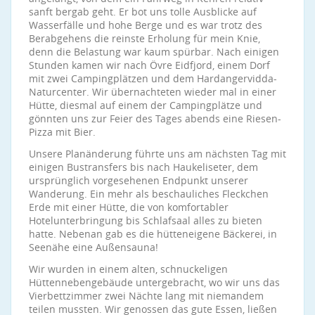
sanft bergab geht. Er bot uns tolle Ausblicke auf
Wasserfälle und hohe Berge und es war trotz des
Berabgehens die reinste Erholung für mein Knie,
denn die Belastung war kaum spürbar. Nach einigen
Stunden kamen wir nach Övre Eidfjord, einem Dorf
mit zwei Campingplätzen und dem Hardangervidda-
Naturcenter. Wir übernachteten wieder mal in einer
Hütte, diesmal auf einem der Campingplätze und
gönnten uns zur Feier des Tages abends eine Riesen-
Pizza mit Bier.
Unsere Planänderung führte uns am nächsten Tag mit
einigen Bustransfers bis nach Haukeliseter, dem
ursprünglich vorgesehenen Endpunkt unserer
Wanderung. Ein mehr als beschauliches Fleckchen
Erde mit einer Hütte, die von komfortabler
Hotelunterbringung bis Schlafsaal alles zu bieten
hatte. Nebenan gab es die hütteneigene Bäckerei, in
Seenähe eine Außensauna!
Wir wurden in einem alten, schnuckeligen
Hüttennebengebäude untergebracht, wo wir uns das
Vierbettzimmer zwei Nächte lang mit niemandem
teilen mussten. Wir genossen das gute Essen, ließen