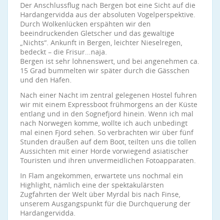
Der Anschlussflug nach Bergen bot eine Sicht auf die
Hardangervidda aus der absoluten Vogelperspektive.
Durch Wolkenlücken erspähten wir den
beeindruckenden Gletscher und das gewaltige
„Nichts“. Ankunft in Bergen, leichter Nieselregen,
bedeckt – die Frisur...naja.
Bergen ist sehr lohnenswert, und bei angenehmen ca.
15 Grad bummelten wir später durch die Gässchen
und den Hafen.
Nach einer Nacht im zentral gelegenen Hostel fuhren
wir mit einem Expressboot frühmorgens an der Küste
entlang und in den Sognefjord hinein. Wenn ich mal
nach Norwegen komme, wollte ich auch unbedingt
mal einen Fjord sehen. So verbrachten wir über fünf
Stunden draußen auf dem Boot, teilten uns die tollen
Aussichten mit einer Horde vorwiegend asiatischer
Touristen und ihren unvermeidlichen Fotoapparaten.
In Flam angekommen, erwartete uns nochmal ein
Highlight, nämlich eine der spektakulärsten
Zugfahrten der Welt über Myrdal bis nach Finse,
unserem Ausgangspunkt für die Durchquerung der
Hardangervidda.