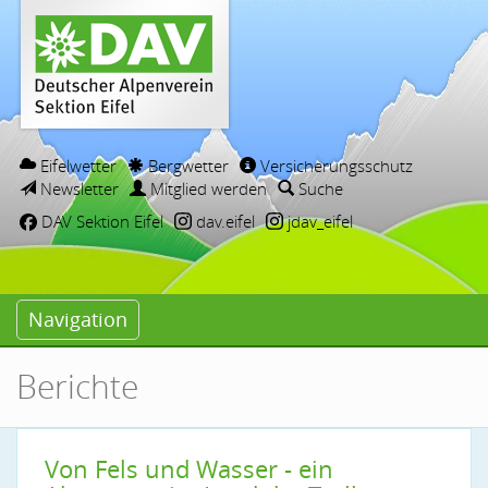
Eifelwetter
Bergwetter
Versicherungsschutz
Newsletter
Mitglied werden
Suche
DAV Sektion Eifel
dav.eifel
jdav_eifel
Navigation
Berichte
Von Fels und Wasser - ein