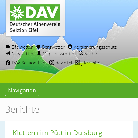
Eifelwetter
Bergwetter
Versicherungsschutz
Newsletter
Mitglied werden
Suche
DAV Sektion Eifel
dav.eifel
jdav_eifel
Navigation
Berichte
Klettern im Pütt in Duisburg