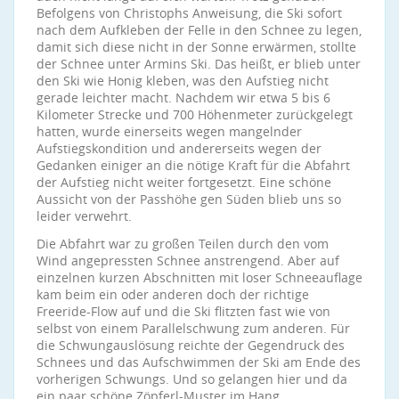
Befolgens von Christophs Anweisung, die Ski sofort
nach dem Aufkleben der Felle in den Schnee zu legen,
damit sich diese nicht in der Sonne erwärmen, stollte
der Schnee unter Armins Ski. Das heißt, er blieb unter
den Ski wie Honig kleben, was den Aufstieg nicht
gerade leichter macht. Nachdem wir etwa 5 bis 6
Kilometer Strecke und 700 Höhenmeter zurückgelegt
hatten, wurde einerseits wegen mangelnder
Aufstiegskondition und andererseits wegen der
Gedanken einiger an die nötige Kraft für die Abfahrt
der Aufstieg nicht weiter fortgesetzt. Eine schöne
Aussicht von der Passhöhe gen Süden blieb uns so
leider verwehrt.
Die Abfahrt war zu großen Teilen durch den vom
Wind angepressten Schnee anstrengend. Aber auf
einzelnen kurzen Abschnitten mit loser Schneeauflage
kam beim ein oder anderen doch der richtige
Freeride-Flow auf und die Ski flitzten fast wie von
selbst von einem Parallelschwung zum anderen. Für
die Schwungauslösung reichte der Gegendruck des
Schnees und das Aufschwimmen der Ski am Ende des
vorherigen Schwungs. Und so gelangen hier und da
ein paar schöne Zöpferl-Muster im Hang.