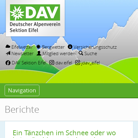
Eifelwetter
Bergwetter
Versicherungsschutz
Newsletter
Mitglied werden
Suche
DAV Sektion Eifel
dav.eifel
jdav_eifel
Navigation
Berichte
Ein Tänzchen im Schnee oder wo