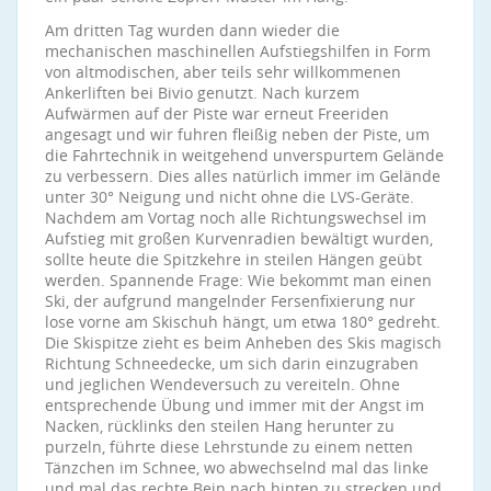
Am dritten Tag wurden dann wieder die
mechanischen maschinellen Aufstiegshilfen in Form
von altmodischen, aber teils sehr willkommenen
Ankerliften bei Bivio genutzt. Nach kurzem
Aufwärmen auf der Piste war erneut Freeriden
angesagt und wir fuhren fleißig neben der Piste, um
die Fahrtechnik in weitgehend unverspurtem Gelände
zu verbessern. Dies alles natürlich immer im Gelände
unter 30° Neigung und nicht ohne die LVS-Geräte.
Nachdem am Vortag noch alle Richtungswechsel im
Aufstieg mit großen Kurvenradien bewältigt wurden,
sollte heute die Spitzkehre in steilen Hängen geübt
werden. Spannende Frage: Wie bekommt man einen
Ski, der aufgrund mangelnder Fersenfixierung nur
lose vorne am Skischuh hängt, um etwa 180° gedreht.
Die Skispitze zieht es beim Anheben des Skis magisch
Richtung Schneedecke, um sich darin einzugraben
und jeglichen Wendeversuch zu vereiteln. Ohne
entsprechende Übung und immer mit der Angst im
Nacken, rücklinks den steilen Hang herunter zu
purzeln, führte diese Lehrstunde zu einem netten
Tänzchen im Schnee, wo abwechselnd mal das linke
und mal das rechte Bein nach hinten zu strecken und