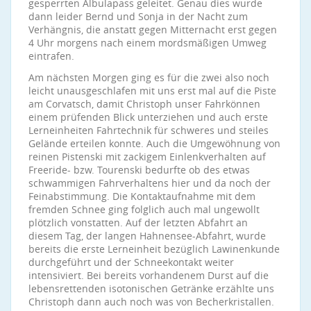
gesperrten Albulapass geleitet. Genau dies wurde
dann leider Bernd und Sonja in der Nacht zum
Verhängnis, die anstatt gegen Mitternacht erst gegen
4 Uhr morgens nach einem mordsmäßigen Umweg
eintrafen.
Am nächsten Morgen ging es für die zwei also noch
leicht unausgeschlafen mit uns erst mal auf die Piste
am Corvatsch, damit Christoph unser Fahrkönnen
einem prüfenden Blick unterziehen und auch erste
Lerneinheiten Fahrtechnik für schweres und steiles
Gelände erteilen konnte. Auch die Umgewöhnung von
reinen Pistenski mit zackigem Einlenkverhalten auf
Freeride- bzw. Tourenski bedurfte ob des etwas
schwammigen Fahrverhaltens hier und da noch der
Feinabstimmung. Die Kontaktaufnahme mit dem
fremden Schnee ging folglich auch mal ungewollt
plötzlich vonstatten. Auf der letzten Abfahrt an
diesem Tag, der langen Hahnensee-Abfahrt, wurde
bereits die erste Lerneinheit bezüglich Lawinenkunde
durchgeführt und der Schneekontakt weiter
intensiviert. Bei bereits vorhandenem Durst auf die
lebensrettenden isotonischen Getränke erzählte uns
Christoph dann auch noch was von Becherkristallen.