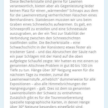
Diese Becherkristalle sind gerne für Lawinen
verantwortlich, bieten aber als Gegenleistung leider
keinen Platz für einen „wärmenden“ Schnaps aus dem
für die Lawinenrettung verherrlichten Fässchen eines
Bernhardiners. Stattdessen mussten wir uns beim
Graben eines Schneelochs aufwärmen. Es galt, ein
Schneeprofil zu erstellen und eine Schneesäule
auszugraben, an der ein Test zur Stabilität der
Verbindung zwischen den Schneeschichten
stattfinden sollte. Die Becherkristalle – eine
Schwachschicht in der Konsistenz etwas fester als
trockener Sand – und das Abrutschen der Säule nach
ein paar Schlägen mit der Hand auf die oben
aufgelegte Schaufel zeigte: Wir hatten es mit einem so
genannten Altschnee-Problem in gut 80 bis 100 cm
Tiefe zu tun. Hänge über 30° Neigung waren für die
nächsten Tage zu meiden, zumal die
Lawinenwarnstufe „erheblich“ dummerweise für alle
Expositionen – also alle Himmelsrichtungen der
Hangneigungen – galt. Dies ist dem so genannten
Lawinenbulletin der Schweiz zu entnehmen.
Zusätzlich gibt es für die Tourenvorbereitung
spezielle topographische Karten, in denen Hänge
über 30° Neigung besonders eingefärbt sind.