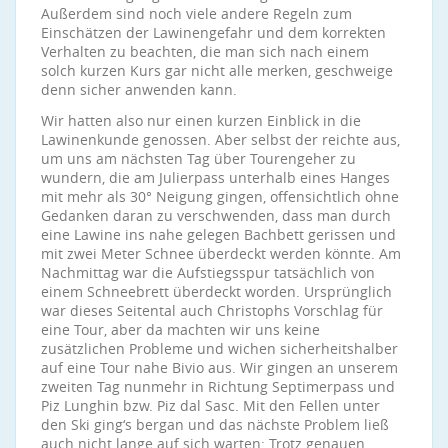
Außerdem sind noch viele andere Regeln zum
Einschätzen der Lawinengefahr und dem korrekten
Verhalten zu beachten, die man sich nach einem
solch kurzen Kurs gar nicht alle merken, geschweige
denn sicher anwenden kann.
Wir hatten also nur einen kurzen Einblick in die
Lawinenkunde genossen. Aber selbst der reichte aus,
um uns am nächsten Tag über Tourengeher zu
wundern, die am Julierpass unterhalb eines Hanges
mit mehr als 30° Neigung gingen, offensichtlich ohne
Gedanken daran zu verschwenden, dass man durch
eine Lawine ins nahe gelegen Bachbett gerissen und
mit zwei Meter Schnee überdeckt werden könnte. Am
Nachmittag war die Aufstiegsspur tatsächlich von
einem Schneebrett überdeckt worden. Ursprünglich
war dieses Seitental auch Christophs Vorschlag für
eine Tour, aber da machten wir uns keine
zusätzlichen Probleme und wichen sicherheitshalber
auf eine Tour nahe Bivio aus. Wir gingen an unserem
zweiten Tag nunmehr in Richtung Septimerpass und
Piz Lunghin bzw. Piz dal Sasc. Mit den Fellen unter
den Ski ging‘s bergan und das nächste Problem ließ
auch nicht lange auf sich warten: Trotz genauen