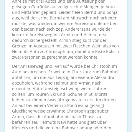
Anreise mit drei Autos und eine Aufteilung der
geistigen Getränke auf zollgerechte Mengen je Auto
und Mitfahrer geplant. Leider fielen Bernd und Sonja
aus, weil der arme Bernd am Mittwoch noch arbeiten
musste, was wiederum weitere Anreiseprobleme bei
den beiden nach sich zog. Andererseits wurde der
korrekte Anreiseweg bei Armin und Helmut erst
dadurch sichergestellt. Armin stieg kurz vor der
Grenze im Austausch mit zwei Flaschen Wein also von
Helmuts Auto zu Christoph um, damit die Kiste Kölsch
zwei Personen zugerechnet werden konnte.
Der Anreiseweg und -verlauf wurde bei Christoph im
Auto besprochen. Er wollte in Chur kurz zum Bahnhof
abfahren, um die aus Leipzig anreisende Alexandra
abzuholen, während Helmut und Armin nach
erneutem Auto-Umsteigeschwung weiter fahren
sollten, um Touren-Ski und -Schuhe in St. Moritz
leihen zu können (was übrigens auch erst im dritten
Anlauf bei einem Verleih in Pontresina gelang).
Glücklicherweise erwähnte Christoph gegenüber
Armin, dass die Autobahn bis nach Thusis zu
befahren sei. Helmuts Navi hätte uns glatt über
Klosters und die Vereina Bahnverladung oder den