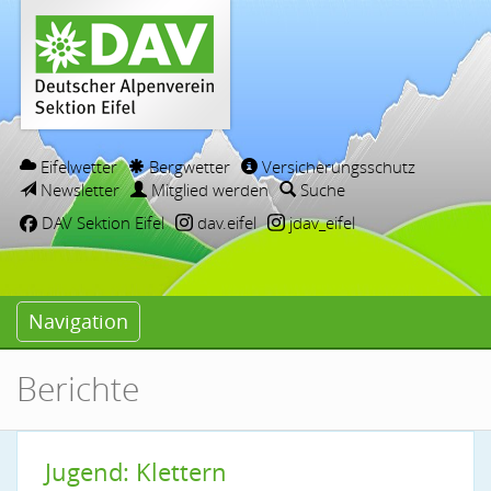
Eifelwetter
Bergwetter
Versicherungsschutz
Newsletter
Mitglied werden
Suche
DAV Sektion Eifel
dav.eifel
jdav_eifel
Navigation
Berichte
Jugend: Klettern