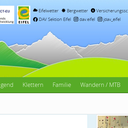
Eifelwetter
Bergwetter
Versicherungssc
DAV Sektion Eifel
dav.eifel
jdav_eifel
ugend
Klettern
Familie
Wandern / MTB