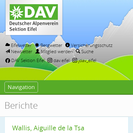
Eifelwetter
Bergwetter
Versicherungsschutz
Newsletter
Mitglied werden
Suche
DAV Sektion Eifel
dav.eifel
jdav_eifel
Navigation
Berichte
Wallis, Aiguille de la Tsa