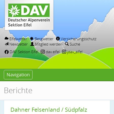
Eifelwetter
Bergwetter
Versicherungsschutz
Newsletter
Mitglied werden
Suche
DAV Sektion Eifel
dav.eifel
jdav_eifel
Navigation
Berichte
Dahner Felsenland / Südpfalz