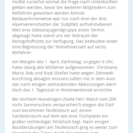
mußte zunächst einmal die Frage nach Unterkünften
geklärt werden, bevor bei weiteren Mitgliedern zum
Mitfahren geworben werden konnte.
Bedauerlicherweise war nur noch eine der drei
Alpenvereinshütten der Südpfalz aufnahmebereit:
Weil eine Sektionsjugendgruppe einen Termin
abgesagt hatte stand uns der Notraum der
Reinigshofhütte zur Verfügung. Das bedeutete leider
eine Begrenzung der Teilnehmerzahl auf sechs
Mitfahrer.
Am Morgen des 1. April, Karfreitag, so gegen 6 Uhr,
hatte Georg alle Mitfahrer aufgenommen. Christiane,
Mario, Bob und Rudi (Stefan hatte wegen Zahnweh
kurzfristig absagen müssen) saßen mit in dem Auto
das nach einigen zeitraubenden Abkürzungen dann
doch das 1. Tagesziel in Hinterweidental erreichte.
Bei leichtem Nieselregen (hatte Herr Walch vom ZDF
nicht Sonnenschein versprochen?) stiegen die Fünf
zum berühmten Teufelstisch auf, einem
Sandsteinturm auf dem wie eine Tischplatte ein
großer rechteckiger Felsblock liegt. Nach einigen
Boulderübungen am Teufelstisch ging es weiter zum
Hauptziel des Tages: Nach Hauenstein zum