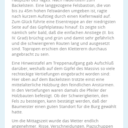
Backelstein. Eine langgezogene Felsbastion, die von
bis zu 45m hohen Felswänden umgeben ist, ragte
nach kurzem Aufstieg durch einen Kiefernwald auf.
Zum Glück führte eine Eisentreppe an der niedrigsten
Seite auf das Gipfelplateau hinauf: Es zeigte sich
nämlich sehr bald, daß die einfachen Anstiege (II. bis
IV. Grad) brüchig und grün und damit sehr gefährlich
und die schwierigeren Routen lang und ausgesetzt
sind. Topropen erschien den Kletterern durchaus
angebracht zu sein.
Eine Hinweistafel am Treppenaufgang gab Aufschluß
darüber, weshalb auf dem Gipfel des Massivs so viele
rechteckige Vertiefungen eingebracht worden sind:
Hier oben auf dem Backelstein trotzte einst eine
mittelalterliche Holzburg den feindlichen Anstürmen.
In den Vertiefungen waren damals die Pfeiler der
Holzbauten befestigt. Ob der Schwierigkeiten, den
Fels zu besteigen, kann bestätigt werden, daß der
Baumeister einen guten Standort für die Burg gewählt
hatte.
Um die Mittagszeit wurde das Wetter endlich
angenehmer. Risse, Verschneidungen, Piazschuppen