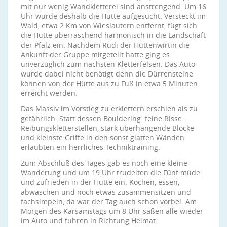
mit nur wenig Wandkletterei sind anstrengend. Um 16
Uhr wurde deshalb die Hütte aufgesucht. Versteckt im
Wald, etwa 2 Km von Wieslautern entfernt, fügt sich
die Hütte überraschend harmonisch in die Landschaft
der Pfalz ein. Nachdem Rudi der Hüttenwirtin die
Ankunft der Gruppe mitgeteilt hatte ging es
unverzüglich zum nächsten Kletterfelsen. Das Auto
wurde dabei nicht benötigt denn die Dürrensteine
können von der Hütte aus zu Fuß in etwa 5 Minuten
erreicht werden.
Das Massiv im Vorstieg zu erklettern erschien als zu
gefährlich. Statt dessen Bouldering: feine Risse.
Reibungskletterstellen, stark überhängende Blöcke
und kleinste Griffe in den sonst glatten Wänden
erlaubten ein herrliches Techniktraining.
Zum Abschluß des Tages gab es noch eine kleine
Wanderung und um 19 Uhr trudelten die Fünf müde
und zufrieden in der Hütte ein. Kochen, essen,
abwaschen und noch etwas zusammensitzen und
fachsimpeln, da war der Tag auch schon vorbei. Am
Morgen des Karsamstags um 8 Uhr saßen alle wieder
im Auto und fuhren in Richtung Heimat.