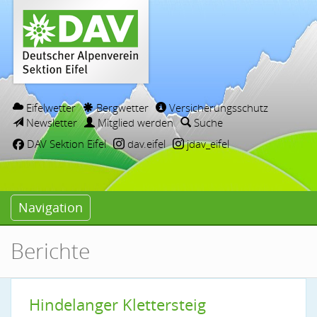
Eifelwetter
Bergwetter
Versicherungsschutz
Newsletter
Mitglied werden
Suche
DAV Sektion Eifel
dav.eifel
jdav_eifel
Navigation
Berichte
Hindelanger Klettersteig