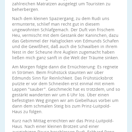
zahlreichen Matratzen ausgelegt um Touristen zu
beherbergen.
Nach dem kleinen Spaziergang, zu dem Rudi uns
ermunterte, schlief man recht gut in diesem
ungewohnten Schlafgemach. Der Duft von frischem
Heu, vermischt mit dem Gestank der Kaninchen, dazu
das Gebimmel der Halsglocken von Edmunds Schafen
und die Gewißheit, daß auch die Schwalben in ihrem
Nest in der Scheune ihre Äuglein zugemacht haben
ließen mich ganz sanft in die Welt der Träume sinken.
Am Morgen folgte dann die Ernüchterung: Es regnete
in Strömen. Beim Frühstück staunten wir über
Edmunds Sinn für Reinlichkeit. Das Frühstücksbrot
putzte er vor dem Schneiden erst einmal mit einem
Lappen "sauber". Geschmeckt hat es trotzdem, und so
gestärkt wanderten wir um 6 Uhr los. Über einen
befestigten Weg gingen wir am Giebelhaus vorbei um
dann dem schmalen Steig bis zum Prinz-Luitpold-
Haus zu folgen.
Kurz nach Mittag erreichten wir das Prinz-Luitpold-
Haus. Nach einer kleinen Brotzeit und einer
ausgiebigen Pause beschlossen Rudi, Eckhard Rene