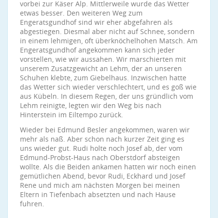
vorbei zur Käser Alp. Mittlerweile wurde das Wetter
etwas besser. Den weiteren Weg zum
Engeratsgundhof sind wir eher abgefahren als
abgestiegen. Diesmal aber nicht auf Schnee, sondern
in einem lehmigen, oft überknöchelhohen Matsch. Am
Engeratsgundhof angekommen kann sich jeder
vorstellen, wie wir aussahen. Wir marschierten mit
unserem Zusatzgewicht an Lehm, der an unseren
Schuhen klebte, zum Giebelhaus. Inzwischen hatte
das Wetter sich wieder verschlechtert, und es goß wie
aus Kübeln. In diesem Regen, der uns gründlich vom
Lehm reinigte, legten wir den Weg bis nach
Hinterstein im Eiltempo zurück.
Wieder bei Edmund Besler angekommen, waren wir
mehr als naß. Aber schon nach kurzer Zeit ging es
uns wieder gut. Rudi holte noch Josef ab, der vom
Edmund-Probst-Haus nach Oberstdorf absteigen
wollte. Als die Beiden ankamen hatten wir noch einen
gemütlichen Abend, bevor Rudi, Eckhard und Josef
Rene und mich am nächsten Morgen bei meinen
Eltern in Tiefenbach absetzten und nach Hause
fuhren.