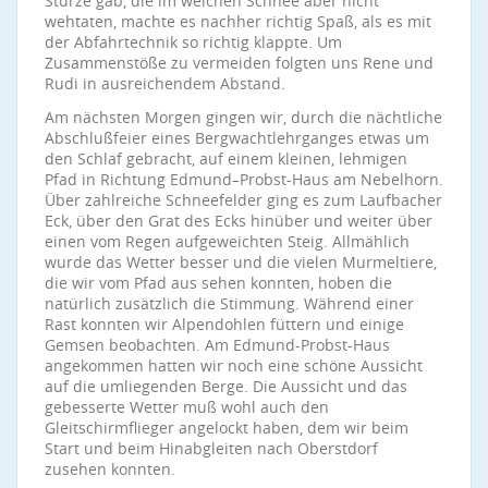
Stürze gab, die im weichen Schnee aber nicht
wehtaten, machte es nachher richtig Spaß, als es mit
der Abfahrtechnik so richtig klappte. Um
Zusammenstöße zu vermeiden folgten uns Rene und
Rudi in ausreichendem Abstand.
Am nächsten Morgen gingen wir, durch die nächtliche
Abschlußfeier eines Bergwachtlehrganges etwas um
den Schlaf gebracht, auf einem kleinen, lehmigen
Pfad in Richtung Edmund–Probst-Haus am Nebelhorn.
Über zahlreiche Schneefelder ging es zum Laufbacher
Eck, über den Grat des Ecks hinüber und weiter über
einen vom Regen aufgeweichten Steig. Allmählich
wurde das Wetter besser und die vielen Murmeltiere,
die wir vom Pfad aus sehen konnten, hoben die
natürlich zusätzlich die Stimmung. Während einer
Rast konnten wir Alpendohlen füttern und einige
Gemsen beobachten. Am Edmund-Probst-Haus
angekommen hatten wir noch eine schöne Aussicht
auf die umliegenden Berge. Die Aussicht und das
gebesserte Wetter muß wohl auch den
Gleitschirmflieger angelockt haben, dem wir beim
Start und beim Hinabgleiten nach Oberstdorf
zusehen konnten.