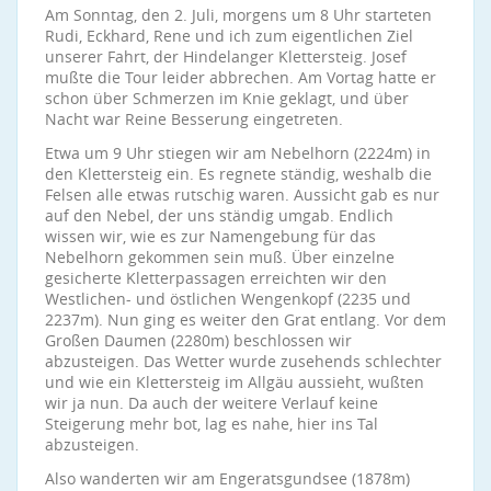
Am Sonntag, den 2. Juli, morgens um 8 Uhr starteten
Rudi, Eckhard, Rene und ich zum eigentlichen Ziel
unserer Fahrt, der Hindelanger Klettersteig. Josef
mußte die Tour leider abbrechen. Am Vortag hatte er
schon über Schmerzen im Knie geklagt, und über
Nacht war Reine Besserung eingetreten.
Etwa um 9 Uhr stiegen wir am Nebelhorn (2224m) in
den Klettersteig ein. Es regnete ständig, weshalb die
Felsen alle etwas rutschig waren. Aussicht gab es nur
auf den Nebel, der uns ständig umgab. Endlich
wissen wir, wie es zur Namengebung für das
Nebelhorn gekommen sein muß. Über einzelne
gesicherte Kletterpassagen erreichten wir den
Westlichen- und östlichen Wengenkopf (2235 und
2237m). Nun ging es weiter den Grat entlang. Vor dem
Großen Daumen (2280m) beschlossen wir
abzusteigen. Das Wetter wurde zusehends schlechter
und wie ein Klettersteig im Allgäu aussieht, wußten
wir ja nun. Da auch der weitere Verlauf keine
Steigerung mehr bot, lag es nahe, hier ins Tal
abzusteigen.
Also wanderten wir am Engeratsgundsee (1878m)