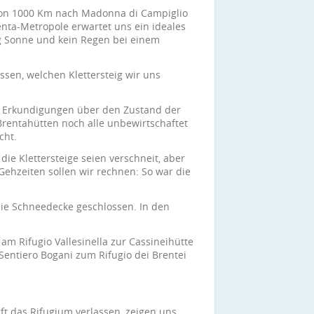
t von 1000 Km nach Madonna di Campiglio
enta-Metropole erwartet uns ein ideales
nig Sonne und kein Regen bei einem
sen, welchen Klettersteig wir uns
ch Erkundigungen über den Zustand der
Brentahütten noch alle unbewirtschaftet
cht.
 die Klettersteige seien verschneit, aber
Gehzeiten sollen wir rechnen: So war die
die Schneedecke geschlossen. In den
am Rifugio Vallesinella zur Cassineihütte
Sentiero Bogani zum Rifugio dei Brentei
nft das Rifugium verlassen, zeigen uns