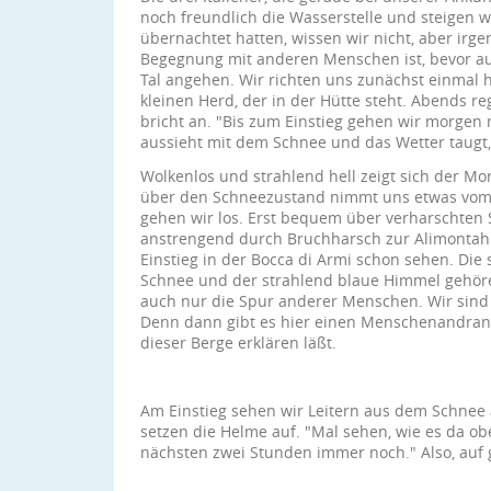
noch freundlich die Wasserstelle und steigen wi
übernachtet hatten, wissen wir nicht, aber irge
Begegnung mit anderen Menschen ist, bevor auc
Tal angehen. Wir richten uns zunächst einmal 
kleinen Herd, der in der Hütte steht. Abends r
bricht an. "Bis zum Einstieg gehen wir morgen m
aussieht mit dem Schnee und das Wetter taugt, 
Wolkenlos und strahlend hell zeigt sich der Mo
über den Schneezustand nimmt uns etwas vom 
gehen wir los. Erst bequem über verharschten 
anstrengend durch Bruchharsch zur Alimontahü
Einstieg in der Bocca di Armi schon sehen. Die
Schnee und der strahlend blaue Himmel gehöre
auch nur die Spur anderer Menschen. Wir sind 
Denn dann gibt es hier einen Menschenandrang,
dieser Berge erklären läßt.
Am Einstieg sehen wir Leitern aus dem Schnee 
setzen die Helme auf. "Mal sehen, wie es da o
nächsten zwei Stunden immer noch." Also, auf g