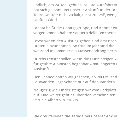
Endlich, am 24. Mai geht es los. Die Autofahr
hat sich gelohnt. Bei unserer Ankunft in der Br
Tourenwetter: nicht zu kalt, nicht zu heiß, we
sanften Wind.
Brenta heißt die Gebirgsgruppe, und Kenner wis
vorgenommen haben: Sentiero delle Bocchette.
Bevor wir en den Aufstieg gehen sind erst no
Hütten einzunehmen. So früh im Jahr sind die 
während im Sommer ein Massenandrang herrs
Durchs Fenster sollen wir in die Hütte steigen –
für geübte Alpinisten begehbar – mit längeren 
Auskunft.
Den Schnee hatten wir gesehen; ab 2000m ist 
Felswänden liegt Schnee nur auf den Bändern.
Neugierig wie Kinder steigen wir vom Parkplatz 
auf. Und weiter geht es über den verschneiten 
Patria e Alberto in 2182m.
Die drei Italiener, die gerade bei unserer Anku