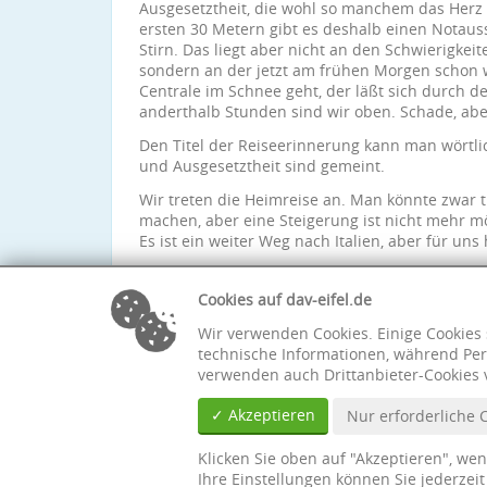
Ausgesetztheit, die wohl so manchem das Herz 
ersten 30 Metern gibt es deshalb einen Notauss
Stirn. Das liegt aber nicht an den Schwierigke
sondern an der jetzt am frühen Morgen schon 
Centrale im Schnee geht, der läßt sich durch d
anderthalb Stunden sind wir oben. Schade, abe
Den Titel der Reiseerinnerung kann man wörtl
und Ausgesetztheit sind gemeint.
Wir treten die Heimreise an. Man könnte zwar t
machen, aber eine Steigerung ist nicht mehr m
Es ist ein weiter Weg nach Italien, aber für uns 
Wir können die Brenta empfehlen. Vielleicht a
spannend im Sommer?
Cookies auf dav-eifel.de
Wir verwenden Cookies. Einige Cookies 
technische Informationen, während Per
verwenden auch Drittanbieter-Cookies 
✓ Akzeptieren
Nur erforderliche 
Klicken Sie oben auf "Akzeptieren", we
Ihre Einstellungen können Sie jederzei