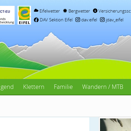
Eifelwetter
Bergwetter
Versicherungssc
DAV Sektion Eifel
dav.eifel
jdav_eifel
ugend
Klettern
Familie
Wandern / MTB