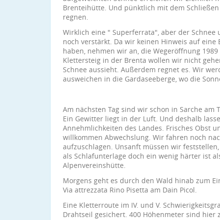
Brenteihütte. Und pünktlich mit dem Schließen
regnen.
Wirklich eine " Superferrata", aber der Schnee
noch verstärkt. Da wir keinen Hinweis auf ein
haben, nehmen wir an, die Wegeröffnung 1989
Klettersteig in der Brenta wollen wir nicht gehen
Schnee aussieht. Außerdem regnet es. Wir wer
ausweichen in die Gardaseeberge, wo die Sonne
Am nächsten Tag sind wir schon in Sarche am T
Ein Gewitter liegt in der Luft. Und deshalb las
Annehmlichkeiten des Landes. Frisches Obst un
willkommen Abwechslung. Wir fahren noch nac
aufzuschlagen. Unsanft müssen wir feststellen,
als Schlafunterlage doch ein wenig härter ist 
Alpenvereinshütte.
Morgens geht es durch den Wald hinab zum Eins
Via attrezzata Rino Pisetta am Dain Picol.
Eine Kletterroute im IV. und V. Schwierigkeits
Drahtseil gesichert. 400 Höhenmeter sind hier 