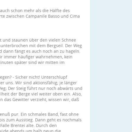
 auch schon mehr als die Hälfte des
arte zwischen Campanile Basso und Cima
ast und staunen über den vielen Schnee
ununterbrochen mit dem Bergseil. Der Weg
d dann fängt es auch noch an zu hageln.
s wir immer häufiger wahrnehmen, kein
Minuten später sind wir mitten im
gen? - Sicher nicht! Unterschlupf
er uns. Wir sind aktionsfähig; je länger
eg; Der Steig führt nur noch abwärts und
lheit der Berge viel weiter oben ein. Also,
n das Gewitter verzieht, wissen wir, daß
 Genuß pur. Ein schmales Band, fast ohne
 bis zum Ausstieg. Dann geht es nochmals
Falle Brentei alte. Durch den
 müde abends um halb neun die