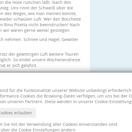
in die Hose rutschen läßt. Nach den
tieg. Uns rinnt der Schweiß über die
iten des Weges, wie man meinen könnte,
wieder schwülen Luft. Wer den Bocchette
en Rino Pisetta nicht beeindrucken! Nach
r wir wären gerne weiter gestiegen.
ich nehmen. Schnee und Hagel, Gewitter
rotz der gewittrigen Luft weitere Touren
öglich. So endet unsere Wochenendreise.
hat er sich gelohnt.
uch etwas weniger gekühlt und weniger
sind für die Funktionalität unserer Website unbedingt erforderlic
formance-Cookies die Browsing-Daten verfolgen, um uns bei der O
von unseren Partnern. Diese werden in unserer Cookie-Einstellung
Cookies erlauben
nn Sie mit der Verwendung aller Cookies einverstanden sind.
t über die Cookie Einstellungen ändern.