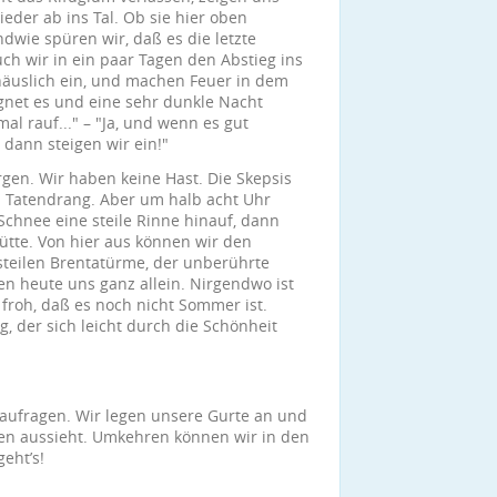
eder ab ins Tal. Ob sie hier oben
ndwie spüren wir, daß es die letzte
h wir in ein paar Tagen den Abstieg ins
häuslich ein, und machen Feuer in dem
egnet es und eine sehr dunkle Nacht
al rauf..." – "Ja, und wenn es gut
dann steigen wir ein!"
rgen. Wir haben keine Hast. Die Skepsis
Tatendrang. Aber um halb acht Uhr
Schnee eine steile Rinne hinauf, dann
tte. Von hier aus können wir den
 steilen Brentatürme, der unberührte
n heute uns ganz allein. Nirgendwo ist
froh, daß es noch nicht Sommer ist.
 der sich leicht durch die Schönheit
aufragen. Wir legen unsere Gurte an und
ben aussieht. Umkehren können wir in den
eht’s!