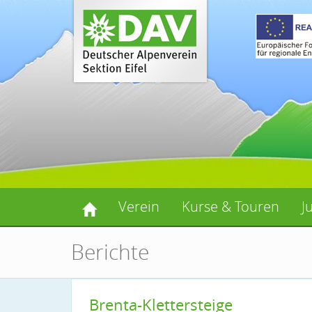
Verein
Kurse & Touren
J
Berichte
Brenta-Klettersteige