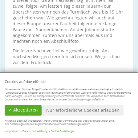
unserer Tour, da am nächsten Tag nicht mehr all
zuviel folgte. Am letzten Tag dieser Tauern-Tour
überschritten wir noch das Türmljoch, was bis 15 Uhr
geschehen war. Wie gewohnt legten wir auch auf
dieser Etappe unserer Faulheit folgend eine lange
Pause incl. Sonnenbad ein. An der Johannishütte
angekommen, ruhten wir uns abermals aus und
machten noch ein Abschlußfoto.
Die letzte Nacht verlief wie gewohnt ruhig. Am
nächsten Morgen trennten sich unsere Wege schon
vor dem Frühstück.
Cookies auf dav-eifel.de
Wir verwenden Cookies. Einige Cookies sind für die Funktionalität unserer Website unbedingt erforderlich.
Funktionale Cookies hingegen speichern technische Informationen, während Performance-Cookies die Browsing-
Daten verfolgen, um uns bei der Optimierung unserer Website zu helfen. Wir verwenden auch Drittanbieter-
Cookies von unseren Partnern. Diese werden in unserer Cookie-Einstellungen aufgeführt.
✓ Akzeptieren
Nur erforderliche Cookies erlauben
Klicken Sie oben auf "Akzeptieren", wenn Sie mit der Verwendung aller Cookies einverstanden sind.
Ihre Einstellungen können Sie jederzeit über die Cookie Einstellungen ändern.
© Sektion Eifel des Deutschen Alpenvereins e. V.
Impressum
Datenschutzerklärung
Cookie-Einstellungen
Impressum
|
Datenschutzerklärung
|
Cookie-Einstellungen