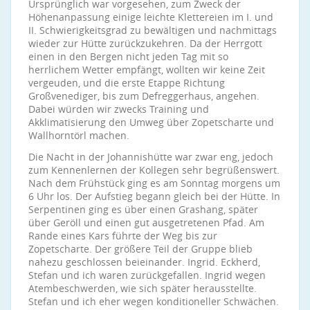
Ursprünglich war vorgesehen, zum Zweck der
Höhenanpassung einige leichte Klettereien im I. und
II. Schwierigkeitsgrad zu bewältigen und nachmittags
wieder zur Hütte zurückzukehren. Da der Herrgott
einen in den Bergen nicht jeden Tag mit so
herrlichem Wetter empfängt, wollten wir keine Zeit
vergeuden, und die erste Etappe Richtung
Großvenediger, bis zum Defreggerhaus, angehen.
Dabei würden wir zwecks Training und
Akklimatisierung den Umweg über Zopetscharte und
Wallhorntörl machen.
Die Nacht in der Johannishütte war zwar eng, jedoch
zum Kennenlernen der Kollegen sehr begrüßenswert.
Nach dem Frühstück ging es am Sonntag morgens um
6 Uhr los. Der Aufstieg begann gleich bei der Hütte. In
Serpentinen ging es über einen Grashang, später
über Geröll und einen gut ausgetretenen Pfad. Am
Rande eines Kars führte der Weg bis zur
Zopetscharte. Der größere Teil der Gruppe blieb
nahezu geschlossen beieinander. Ingrid. Eckherd,
Stefan und ich waren zurückgefallen. Ingrid wegen
Atembeschwerden, wie sich später herausstellte.
Stefan und ich eher wegen konditioneller Schwächen.