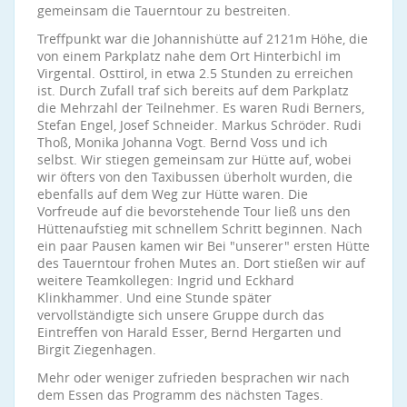
gemeinsam die Tauerntour zu bestreiten.
Treffpunkt war die Johannishütte auf 2121m Höhe, die
von einem Parkplatz nahe dem Ort Hinterbichl im
Virgental. Osttirol, in etwa 2.5 Stunden zu erreichen
ist. Durch Zufall traf sich bereits auf dem Parkplatz
die Mehrzahl der Teilnehmer. Es waren Rudi Berners,
Stefan Engel, Josef Schneider. Markus Schröder. Rudi
Thoß, Monika Johanna Vogt. Bernd Voss und ich
selbst. Wir stiegen gemeinsam zur Hütte auf, wobei
wir öfters von den Taxibussen überholt wurden, die
ebenfalls auf dem Weg zur Hütte waren. Die
Vorfreude auf die bevorstehende Tour ließ uns den
Hüttenaufstieg mit schnellem Schritt beginnen. Nach
ein paar Pausen kamen wir Bei "unserer" ersten Hütte
des Tauerntour frohen Mutes an. Dort stießen wir auf
weitere Teamkollegen: Ingrid und Eckhard
Klinkhammer. Und eine Stunde später
vervollständigte sich unsere Gruppe durch das
Eintreffen von Harald Esser, Bernd Hergarten und
Birgit Ziegenhagen.
Mehr oder weniger zufrieden besprachen wir nach
dem Essen das Programm des nächsten Tages.