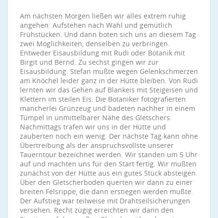
Am nächsten Morgen ließen wir alles extrem ruhig
angehen: Aufstehen nach Wahl und gemütlich
Frühstücken. Und dann boten sich uns an diesem Tag
zwei Möglichkeiten, denselben zu verbringen.
Entweder Eisausbildung mit Rudi oder Botanik mit
Birgit und Bernd. Zu sechst gingen wir zur
Eisausbildung. Stefan mußte wegen Gelenkschmerzen
am Knöchel leider ganz in der Hütte bleiben. Von Rudi
lernten wir das Gehen auf Blankeis mit Steigeisen und
Klettern im steilen Eis. Die Botaniker fotografierten
mancherlei Grünzeug und badeten nachher in einem
Tümpel in unmittelbarer Nähe des Gletschers.
Nachmittags trafen wir uns in der Hütte und
zauberten noch ein wenig. Der nächste Tag kann ohne
Übertreibung als der anspruchsvollste unserer
Tauerntour bezeichnet werden. Wir standen um 5 Uhr
auf und machten uns für den Start fertig. Wir mußten
zunächst von der Hütte aus ein gutes Stück absteigen.
Über den Gletscherboden querten wir dann zu einer
breiten Felsrippe, die dann erstiegen werden mußte.
Der Aufstieg war teilweise mit Drahtseilsicherungen
versehen. Recht zügig erreichten wir dann den