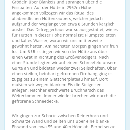
Grödeln über Blankeis und sprangen über die
Eisspalten. Auf der Hütte in 2962m Höhe
angekommen vollzogen wir das Ritual des
allabendlichen Hüttenzaubers, welcher jedoch
aufgrund der Weglänge von etwa 8 Stunden kärglich
ausfiel. Das Defreggerhaus war so ausgestattet, wie es
für Hütten in dieser Höhe normal ist: Plumpstoiletten
und kaltes Wasser, woran wir uns mittlerweile
gewöhnt hatten. Am nächsten Morgen gingen wir früh
los. Um 6 Uhr stiegen wir von der Hütte aus über
einen Grat in Richtung des Großvenedigers. Nach
einer Stunde legten wir auf einem Schneefeld unsere
Gurte an und bildeten wieder zwei Seilschaften. Über
einen steilen, beinhart gefrorenen Firnhang ging es
zügig bis zu einem Gletscherplateau hinauf. Dort
mußten wir wegen blankem Eis die Steigeisen
anlegen. Nachher erschwerte Bruchharsch das
Weiterkommen. Immer wieder brechen wir durch die
gefrorene Schneedecke.
Wir gingen zur Scharte zwischen Reinerhorn und
Schwarze Wand und seilten uns über eine blanke
Eiswand von etwa 55 und 40m Höhe ab. Bernd setzte