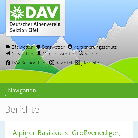
Eifelwetter
Bergwetter
Versicherungsschutz
Newsletter
Mitglied werden
Suche
DAV Sektion Eifel
dav.eifel
jdav_eifel
Navigation
Berichte
Alpiner Basiskurs: Großvenediger,