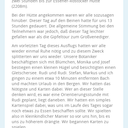
zwei Stunden bis zur Essener-Rostocker Hütte
(2208m).
Bei der Hütte angekommen waren wir alle sozusagen
hinüber. Dieser Tag auf den Beinen hatte für uns 13
Stunden gedauert. Die allgemeine Stimmung bei den
Teilnehmern war jedoch, daß dieser Tag leichter
gefallen war als die Gipfeltour zum Großvenediger.
Am vorletzten Tag dieses Ausflugs hatten wir alle
wieder einmal Ruhe nötig und zu diesem Zweck
splitterten wir uns wieder. Unsere Botaniker
beschäftigten sich mit Blümchen, Monika und Josef
bestiegen einen kleinen Hügel und besichtigten einen
Gletschersee. Rudi und Rudi. Stefan, Markus und ich
gingen zu einem etwa 10 Minuten entfernten Bach
und machten Urlaub in den Bergen. Wir hatten das
Nötigste und Karten dabei. Wer an dieser Stelle
denken wird, es war eine Orientierungsstunde mit
Rudi geplant, liegt daneben. Wir hatten ein simples
Kartenspiel dabei, was uns im Laufe des Tages sogar
noch etwas zu Essen beschaffen sollte. Wir spielten
also in kleinkindlicher Manier so vor uns hin, bis es
uns zu höherem drängte. Wir begannen Karten zu
spielen.