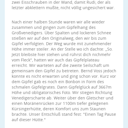
zwei Eisschrauben in der Wand, damit Rudi, der als
letzter abklettern mußte, nicht völlig ungesichert war.
Nach einer halben Stunde waren wir alle wieder
zusammen und gingen zum Gipfelhang des
Großvenedigers. Über Spalten und lockeren Schnee
stießen wir auf den Originalweg, den wir bis zum
Gipfel verfolgten. Der Weg wurde mit zunehmender
Höhe immer steiler. An der Stelle wo ich dachte: „So.
Jetzt bleibste hier stehen und rührst dich nichmehr
vom Fleck", hatten wir auch das Gipfelplateau
erreicht. Wir warteten auf die zweite Seilschaft um
gemeinsam den Gipfel zu betreten. Bernd Voss jedoch
konnte es nicht erwarten und ging schon vor. Kurz vor
dem Gipfel gab es noch ein Bonbon in Form des
schmalen Gipfelgrates. Dann Gipfelglück auf 3667m
Höhe und obligatorisches Foto. Wir stiegen Richtung
Venedigerscharte ab. Weiter über den Gletscher und
einen Moränenrücken zur 1100m tiefer gelegenen
Kürsingerhütte, deren Komfort uns zum Staunen
brachte. Unser Entschluß stand fest: "Einen Tag Pause
auf dieser Hütte."