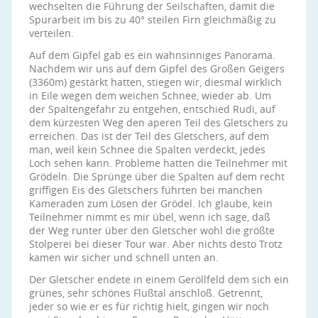
wechselten die Führung der Seilschaften, damit die
Spurarbeit im bis zu 40° steilen Firn gleichmäßig zu
verteilen.
Auf dem Gipfel gab es ein wahnsinniges Panorama.
Nachdem wir uns auf dem Gipfel des Großen Geigers
(3360m) gestärkt hatten, stiegen wir, diesmal wirklich
in Eile wegen dem weichen Schnee, wieder ab. Um
der Spaltengefahr zu entgehen, entschied Rudi, auf
dem kürzesten Weg den aperen Teil des Gletschers zu
erreichen. Das ist der Teil des Gletschers, auf dem
man, weil kein Schnee die Spalten verdeckt, jedes
Loch sehen kann. Probleme hatten die Teilnehmer mit
Grödeln. Die Sprünge über die Spalten auf dem recht
griffigen Eis des Gletschers führten bei manchen
Kameraden zum Lösen der Grödel. Ich glaube, kein
Teilnehmer nimmt es mir übel, wenn ich sage, daß
der Weg runter über den Gletscher wohl die größte
Stolperei bei dieser Tour war. Aber nichts desto Trotz
kamen wir sicher und schnell unten an.
Der Gletscher endete in einem Geröllfeld dem sich ein
grünes, sehr schönes Flußtal anschloß. Getrennt,
jeder so wie er es für richtig hielt, gingen wir noch