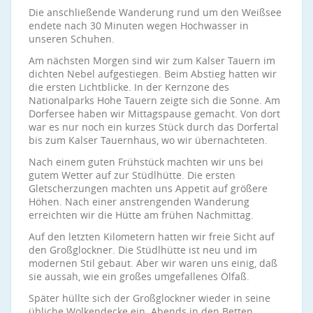
Die anschließende Wanderung rund um den Weißsee
endete nach 30 Minuten wegen Hochwasser in
unseren Schuhen.
Am nächsten Morgen sind wir zum Kalser Tauern im
dichten Nebel aufgestiegen. Beim Abstieg hatten wir
die ersten Lichtblicke. In der Kernzone des
Nationalparks Hohe Tauern zeigte sich die Sonne. Am
Dorfersee haben wir Mittagspause gemacht. Von dort
war es nur noch ein kurzes Stück durch das Dorfertal
bis zum Kalser Tauernhaus, wo wir übernachteten.
Nach einem guten Frühstück machten wir uns bei
gutem Wetter auf zur Stüdlhütte. Die ersten
Gletscherzungen machten uns Appetit auf größere
Höhen. Nach einer anstrengenden Wanderung
erreichten wir die Hütte am frühen Nachmittag.
Auf den letzten Kilometern hatten wir freie Sicht auf
den Großglockner. Die Stüdlhütte ist neu und im
modernen Stil gebaut. Aber wir waren uns einig, daß
sie aussah, wie ein großes umgefallenes Ölfaß.
Später hüllte sich der Großglockner wieder in seine
übliche Wolkendecke ein. Abends in den Betten