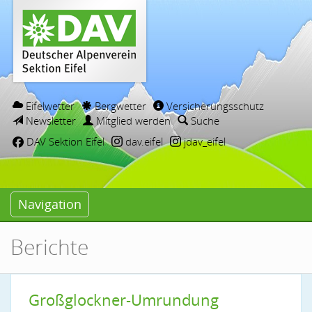
Eifelwetter
Bergwetter
Versicherungsschutz
Newsletter
Mitglied werden
Suche
DAV Sektion Eifel
dav.eifel
jdav_eifel
Navigation
Berichte
Großglockner-Umrundung