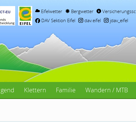
Eifelwetter
Bergwetter
Versicherungssc
DAV Sektion Eifel
dav.eifel
jdav_eifel
ugend
Klettern
Familie
Wandern / MTB