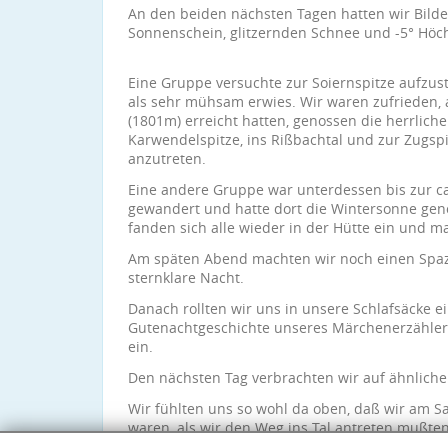
An den beiden nächsten Tagen hatten wir Bild
Sonnenschein, glitzernden Schnee und -5° Höc
Eine Gruppe versuchte zur Soiernspitze aufzust
als sehr mühsam erwies. Wir waren zufrieden, a
(1801m) erreicht hatten, genossen die herrliche
Karwendelspitze, ins Rißbachtal und zur Zugs
anzutreten.
Eine andere Gruppe war unterdessen bis zur c
gewandert und hatte dort die Wintersonne gen
fanden sich alle wieder in der Hütte ein und m
Am späten Abend machten wir noch einen Spazi
sternklare Nacht.
Danach rollten wir uns in unsere Schlafsäcke e
Gutenachtgeschichte unseres Märchenerzählers
ein.
Den nächsten Tag verbrachten wir auf ähnliche
Wir fühlten uns so wohl da oben, daß wir am S
waren, als wir den Weg ins Tal antreten mußte