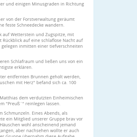
er und einigen Minusgraden in Richtung
her von der Forstverwaltung geräumt
ine feste Schneedecke wandern.
 auf Wetterstein und Zugspitze, mit
t Rückblick auf eine schlaflose Nacht auf
h gelegen inmitten einer tiefverschneiten
seren Schlafraum und ließen uns von ein
tigste erklären.
ter entfernten Brunnen geholt werden,
schen mit Herz" befand sich ca. 100
e Matthias dem verdutzten Einheimischen
dem "Preuß´" reinlegen lassen.
 Schmunzeln. Eines Abends, als
te ein Mitglied unserer Gruppe brav vor
m Häuschen wohl anscheinend jemand
gangen, aber nachsehen wollte er auch
rer Gruppe übernahm diese Aufgabe