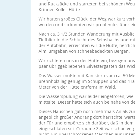
und Rucksäcke und starteten bei schönem Wett
Krinner-Kofler-Hütte.
Wir hatten großes Glück; der Weg war kurz vor
worden und so konnten wir problemlos über e
Nach ca. 3 1/2 Stunden Wanderung mit Ausblick
Tiefblick in die Schlucht des Seinsbachs und mi
der Autobahn, erreichten wir die Hütte, herrlic
Alm, umgeben von schneebedeckten Bergen.
Wir richteten uns in der Hütte ein, bezogen un
paar übriggebliebenen Silvestergästen das Wich
Das Wasser mußte mit Kanistern vom ca. 50 Me
Brennholz lag genug im Schuppen und das "Häu
Meter von der Hütte entfernt im Wald.
Die Wasserspülung war leider eingefroren, wi
mitteilte. Dieser hätte sich auch beinahe von 
Dieses Häuschen gab noch mehrmals Anlaß zum
angeblich großer Andrang dort herrschte, warte
der Tür und empörte sich darüber, daß in de
eingeschlafen sei. Geraume Zeit war schon ver
nicht. Ein unerschrockenes Mädchen aus unse