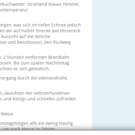
erbuchwetter: Strahlend blauer Himmel,
hsttemperatur.
eigen, was sich im tiefen Schnee jedoch
ls wir auf halber Strecke das Hirzeneck
 Aussicht auf die östliche
pitze und beschlossen, den Rückweg
a. 2 Stunden entfernten Brandlalm
ossen. Bis zum späten Nachmittag
achten es sich gemütlich.
ergang durch die vollmondhelle,
in, lauschten der selbsterfundenen
 und Königs und schliefen zufrieden
 Weise.
amstagmorgen alle ein wenig traurig
n, um nach Hause zu fahren.