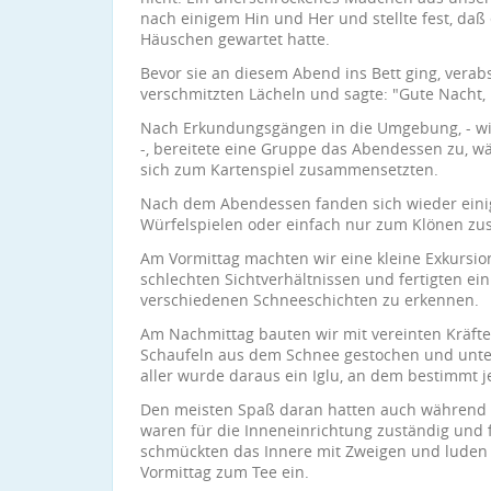
nach einigem Hin und Her und stellte fest, daß 
Häuschen gewartet hatte.
Bevor sie an diesem Abend ins Bett ging, verab
verschmitzten Lächeln und sagte: "Gute Nacht, 
Nach Erkundungsgängen in die Umgebung, - wir 
-, bereitete eine Gruppe das Abendessen zu, w
sich zum Kartenspiel zusammensetzten.
Nach dem Abendessen fanden sich wieder eini
Würfelspielen oder einfach nur zum Klönen z
Am Vormittag machten wir eine kleine Exkursion
schlechten Sichtverhältnissen und fertigten ei
verschiedenen Schneeschichten zu erkennen.
Am Nachmittag bauten wir mit vereinten Kräfte
Schaufeln aus dem Schnee gestochen und unter
aller wurde daraus ein Iglu, an dem bestimmt j
Den meisten Spaß daran hatten auch während d
waren für die Inneneinrichtung zuständig und f
schmückten das Innere mit Zweigen und luden 
Vormittag zum Tee ein.