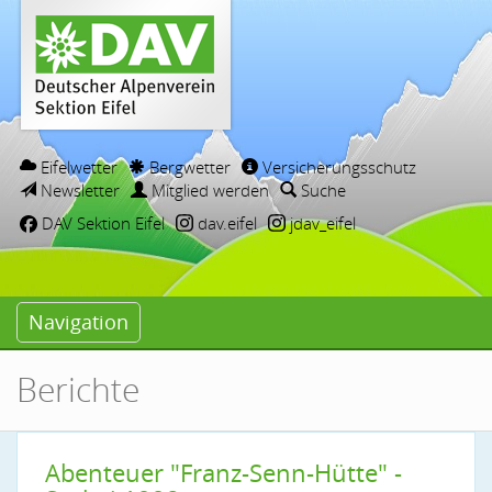
Eifelwetter
Bergwetter
Versicherungsschutz
Newsletter
Mitglied werden
Suche
DAV Sektion Eifel
dav.eifel
jdav_eifel
Navigation
Berichte
Abenteuer "Franz-Senn-Hütte" -