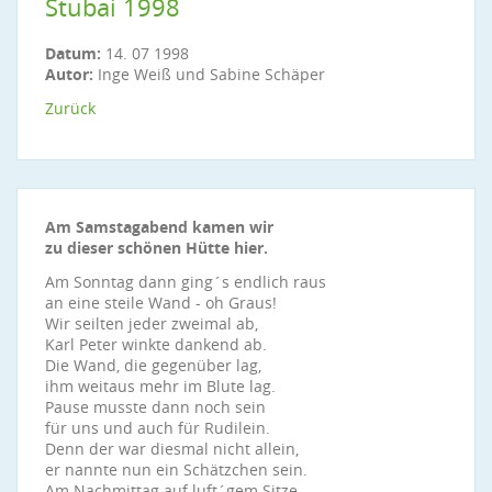
Stubai 1998
Datum:
14. 07 1998
Autor:
Inge Weiß und Sabine Schäper
Zurück
Am Samstagabend kamen wir
zu dieser schönen Hütte hier.
Am Sonntag dann ging´s endlich raus
an eine steile Wand - oh Graus!
Wir seilten jeder zweimal ab,
Karl Peter winkte dankend ab.
Die Wand, die gegenüber lag,
ihm weitaus mehr im Blute lag.
Pause musste dann noch sein
für uns und auch für Rudilein.
Denn der war diesmal nicht allein,
er nannte nun ein Schätzchen sein.
Am Nachmittag auf luft´gem Sitze,