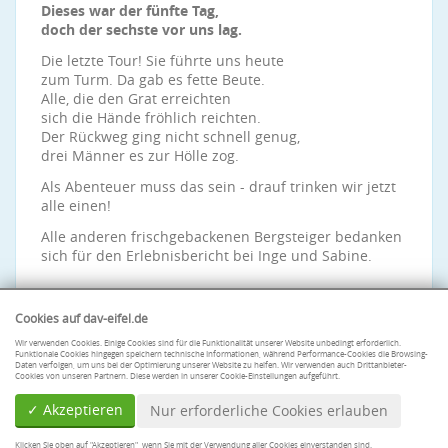
Dieses war der fünfte Tag,
doch der sechste vor uns lag.
Die letzte Tour! Sie führte uns heute
zum Turm. Da gab es fette Beute.
Alle, die den Grat erreichten
sich die Hände fröhlich reichten.
Der Rückweg ging nicht schnell genug,
drei Männer es zur Hölle zog.
Als Abenteuer muss das sein - drauf trinken wir jetzt
alle einen!
Alle anderen frischgebackenen Bergsteiger bedanken
sich für den Erlebnisbericht bei Inge und Sabine.
Cookies auf dav-eifel.de
Wir verwenden Cookies. Einige Cookies sind für die Funktionalität unserer Website unbedingt erforderlich.
Funktionale Cookies hingegen speichern technische Informationen, während Performance-Cookies die Browsing-
Daten verfolgen, um uns bei der Optimierung unserer Website zu helfen. Wir verwenden auch Drittanbieter-
Cookies von unseren Partnern. Diese werden in unserer Cookie-Einstellungen aufgeführt.
✓ Akzeptieren
Nur erforderliche Cookies erlauben
Klicken Sie oben auf "Akzeptieren", wenn Sie mit der Verwendung aller Cookies einverstanden sind.