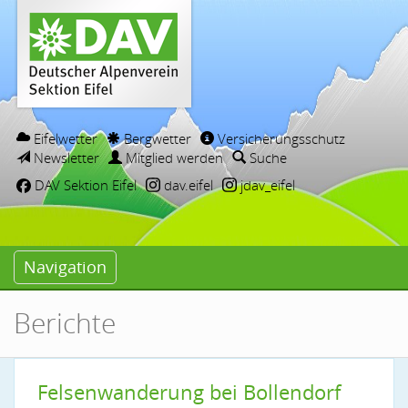
Eifelwetter
Bergwetter
Versicherungsschutz
Newsletter
Mitglied werden
Suche
DAV Sektion Eifel
dav.eifel
jdav_eifel
Navigation
Berichte
Felsenwanderung bei Bollendorf