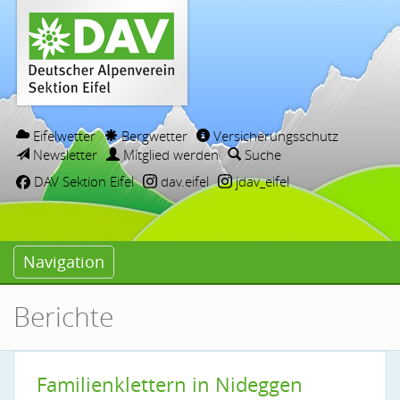
Eifelwetter
Bergwetter
Versicherungsschutz
Newsletter
Mitglied werden
Suche
DAV Sektion Eifel
dav.eifel
jdav_eifel
Navigation
Berichte
Familienklettern in Nideggen