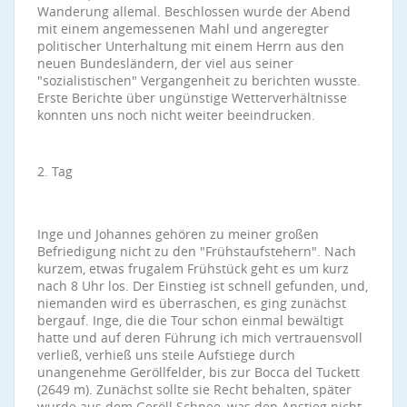
Wanderung allemal. Beschlossen wurde der Abend
mit einem angemessenen Mahl und angeregter
politischer Unterhaltung mit einem Herrn aus den
neuen Bundesländern, der viel aus seiner
"sozialistischen" Vergangenheit zu berichten wusste.
Erste Berichte über ungünstige Wetterverhältnisse
konnten uns noch nicht weiter beeindrucken.
2. Tag
Inge und Johannes gehören zu meiner großen
Befriedigung nicht zu den "Frühstaufstehern". Nach
kurzem, etwas frugalem Frühstück geht es um kurz
nach 8 Uhr los. Der Einstieg ist schnell gefunden, und,
niemanden wird es überraschen, es ging zunächst
bergauf. Inge, die die Tour schon einmal bewältigt
hatte und auf deren Führung ich mich vertrauensvoll
verließ, verhieß uns steile Aufstiege durch
unangenehme Geröllfelder, bis zur Bocca del Tuckett
(2649 m). Zunächst sollte sie Recht behalten, später
wurde aus dem Geröll Schnee, was den Anstieg nicht