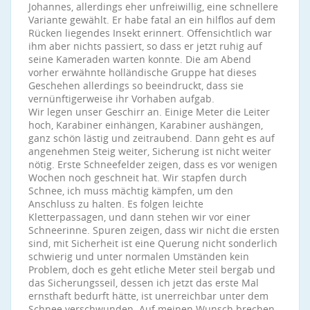
Johannes, allerdings eher unfreiwillig, eine schnellere
Variante gewählt. Er habe fatal an ein hilflos auf dem
Rücken liegendes Insekt erinnert. Offensichtlich war
ihm aber nichts passiert, so dass er jetzt ruhig auf
seine Kameraden warten konnte. Die am Abend
vorher erwähnte holländische Gruppe hat dieses
Geschehen allerdings so beeindruckt, dass sie
vernünftigerweise ihr Vorhaben aufgab.
Wir legen unser Geschirr an. Einige Meter die Leiter
hoch, Karabiner einhängen, Karabiner aushängen,
ganz schön lästig und zeitraubend. Dann geht es auf
angenehmen Steig weiter, Sicherung ist nicht weiter
nötig. Erste Schneefelder zeigen, dass es vor wenigen
Wochen noch geschneit hat. Wir stapfen durch
Schnee, ich muss mächtig kämpfen, um den
Anschluss zu halten. Es folgen leichte
Kletterpassagen, und dann stehen wir vor einer
Schneerinne. Spuren zeigen, dass wir nicht die ersten
sind, mit Sicherheit ist eine Querung nicht sonderlich
schwierig und unter normalen Umständen kein
Problem, doch es geht etliche Meter steil bergab und
das Sicherungsseil, dessen ich jetzt das erste Mal
ernsthaft bedurft hätte, ist unerreichbar unter dem
Schnee verschwunden. Auf meinen Wunsch brechen