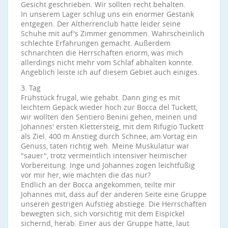
Gesicht geschrieben. Wir sollten recht behalten.
In unserem Lager schlug uns ein enormer Gestank
entgegen. Der Altherrenclub hatte leider seine
Schuhe mit auf's Zimmer genommen. Wahrscheinlich
schlechte Erfahrungen gemacht. Außerdem
schnarchten die Herrschaften enorm, was mich
allerdings nicht mehr vom Schlaf abhalten konnte.
Angeblich leiste ich auf diesem Gebiet auch einiges.
3. Tag
Frühstück frugal, wie gehabt. Dann ging es mit
leichtem Gepäck wieder hoch zur Bocca del Tuckett,
wir wollten den Sentiero Benini gehen, meinen und
Johannes' ersten Klettersteig, mit dem Rifugio Tuckett
als Ziel. 400 m Anstieg durch Schnee, am Vortag ein
Genuss, taten richtig weh. Meine Muskulatur war
"sauer", trotz vermeintlich intensiver heimischer
Vorbereitung. Inge und Johannes zogen leichtfüßig
vor mir her, wie machten die das nur?
Endlich an der Bocca angekommen, teilte mir
Johannes mit, dass auf der anderen Seite eine Gruppe
unseren gestrigen Aufstieg abstiege. Die Herrschaften
bewegten sich, sich vorsichtig mit dem Eispickel
sichernd, herab. Einer aus der Gruppe hatte, laut