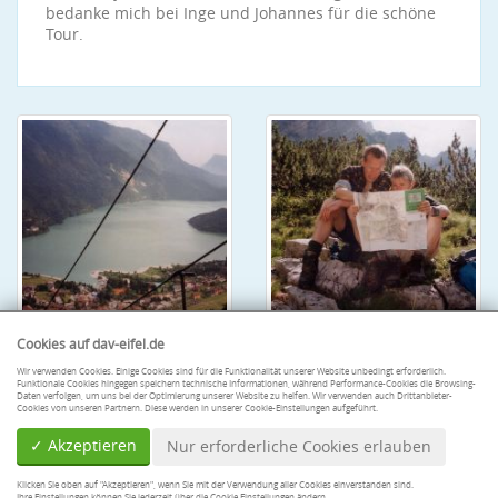
bedanke mich bei Inge und Johannes für die schöne
Tour.
Cookies auf dav-eifel.de
Wir verwenden Cookies. Einige Cookies sind für die Funktionalität unserer Website unbedingt erforderlich.
Funktionale Cookies hingegen speichern technische Informationen, während Performance-Cookies die Browsing-
Daten verfolgen, um uns bei der Optimierung unserer Website zu helfen. Wir verwenden auch Drittanbieter-
Cookies von unseren Partnern. Diese werden in unserer Cookie-Einstellungen aufgeführt.
✓ Akzeptieren
Nur erforderliche Cookies erlauben
Klicken Sie oben auf "Akzeptieren", wenn Sie mit der Verwendung aller Cookies einverstanden sind.
Ihre Einstellungen können Sie jederzeit über die Cookie Einstellungen ändern.