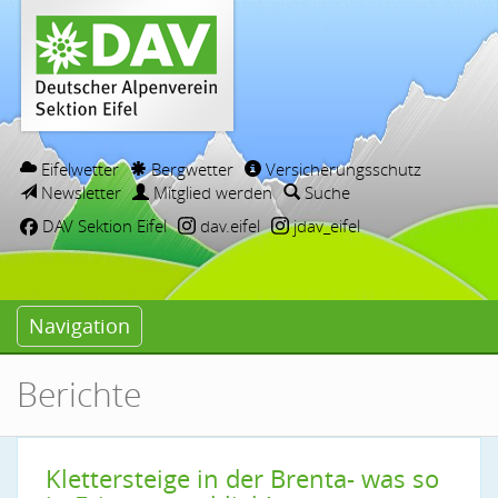
Eifelwetter
Bergwetter
Versicherungsschutz
Newsletter
Mitglied werden
Suche
DAV Sektion Eifel
dav.eifel
jdav_eifel
Navigation
Berichte
Klettersteige in der Brenta- was so