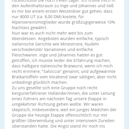
rücksichtslos die noch freien Lager. Ich trollte mich in
den Aufenthaltsraum zu Inge und Johannes und ließ
es mir bei einem ersten Weizenbier gut gehen, dass
nur 8000 LIT (ca. 8,00 DM) kostete, für
Alpenvereinsmitglieder wurde großzügigerweise 10%
Nachlass gewährt.
Nun war es auch nicht mehr weit bis zum
Abendessen. Angeboten wurden einfache, typisch
italienische Gerichte wie Minestrone, Nudeln
verschiedenster Variationen und einfache
Fleischwaren. Inge und Johannes hatten es gut
getroffen, ich musste leider die Erfahrung machen,
dass halbgare italienische Bratwurst, wenn ich mich
recht erinnere, "Salsiccia" genannt, und aufgewärmte
Bratkartoffeln vom Vorabend zwar sättigen, aber nicht
unbedingt glücklich machen.
Zu uns gesellte sich eine Gruppe noch recht
bergunerfahrener Holländer/Innen, die unter Leitung
eines Führers am nächsten Tag unsere Etappe in
umgekehrter Richtung gehen wollte. Wir waren
skeptisch, insbesondere, weil ein junges Mädchen der
Gruppe die heutige Etappe offensichtlich nur mit
größter Überwindung und unter intensivem Zureden
überstanden hatte. Die Angst stand ihr noch ins