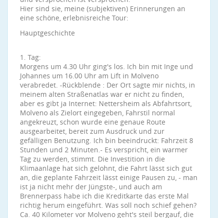
Hier sind sie, meine (subjektiven) Erinnerungen an
eine schöne, erlebnisreiche Tour:
Hauptgeschichte
1. Tag:
Morgens um 4.30 Uhr ging's los. Ich bin mit Inge und
Johannes um 16.00 Uhr am Lift in Molveno
verabredet. -Rückblende : Der Ort sagte mir nichts, in
meinem alten Straßenatlas war er nicht zu finden,
aber es gibt ja Internet: Nettersheim als Abfahrtsort,
Molveno als Zielort eingegeben, Fahrstil normal
angekreuzt, schon wurde eine genaue Route
ausgearbeitet, bereit zum Ausdruck und zur
gefälligen Benutzung. Ich bin beeindruckt: Fahrzeit 8
Stunden und 2 Minuten.- Es verspricht, ein warmer
Tag zu werden, stimmt. Die Investition in die
Klimaanlage hat sich gelohnt, die Fahrt lässt sich gut
an, die geplante Fahrzeit lässt einige Pausen zu, - man
ist ja nicht mehr der Jüngste-, und auch am
Brennerpass habe ich die Kreditkarte das erste Mal
richtig herum eingeführt. Was soll noch schief gehen?
Ca. 40 Kilometer vor Molveno geht's steil bergauf, die