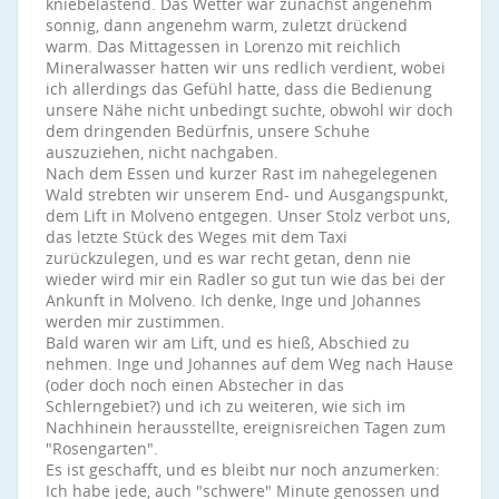
kniebelastend. Das Wetter war zunächst angenehm
sonnig, dann angenehm warm, zuletzt drückend
warm. Das Mittagessen in Lorenzo mit reichlich
Mineralwasser hatten wir uns redlich verdient, wobei
ich allerdings das Gefühl hatte, dass die Bedienung
unsere Nähe nicht unbedingt suchte, obwohl wir doch
dem dringenden Bedürfnis, unsere Schuhe
auszuziehen, nicht nachgaben.
Nach dem Essen und kurzer Rast im nahegelegenen
Wald strebten wir unserem End- und Ausgangspunkt,
dem Lift in Molveno entgegen. Unser Stolz verbot uns,
das letzte Stück des Weges mit dem Taxi
zurückzulegen, und es war recht getan, denn nie
wieder wird mir ein Radler so gut tun wie das bei der
Ankunft in Molveno. Ich denke, Inge und Johannes
werden mir zustimmen.
Bald waren wir am Lift, und es hieß, Abschied zu
nehmen. Inge und Johannes auf dem Weg nach Hause
(oder doch noch einen Abstecher in das
Schlerngebiet?) und ich zu weiteren, wie sich im
Nachhinein herausstellte, ereignisreichen Tagen zum
"Rosengarten".
Es ist geschafft, und es bleibt nur noch anzumerken:
Ich habe jede, auch "schwere" Minute genossen und