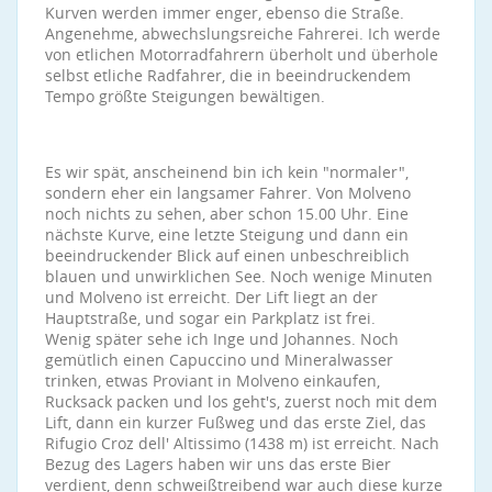
Kurven werden immer enger, ebenso die Straße.
Angenehme, abwechslungsreiche Fahrerei. Ich werde
von etlichen Motorradfahrern überholt und überhole
selbst etliche Radfahrer, die in beeindruckendem
Tempo größte Steigungen bewältigen.
Es wir spät, anscheinend bin ich kein "normaler",
sondern eher ein langsamer Fahrer. Von Molveno
noch nichts zu sehen, aber schon 15.00 Uhr. Eine
nächste Kurve, eine letzte Steigung und dann ein
beeindruckender Blick auf einen unbeschreiblich
blauen und unwirklichen See. Noch wenige Minuten
und Molveno ist erreicht. Der Lift liegt an der
Hauptstraße, und sogar ein Parkplatz ist frei.
Wenig später sehe ich Inge und Johannes. Noch
gemütlich einen Capuccino und Mineralwasser
trinken, etwas Proviant in Molveno einkaufen,
Rucksack packen und los geht's, zuerst noch mit dem
Lift, dann ein kurzer Fußweg und das erste Ziel, das
Rifugio Croz dell' Altissimo (1438 m) ist erreicht. Nach
Bezug des Lagers haben wir uns das erste Bier
verdient, denn schweißtreibend war auch diese kurze