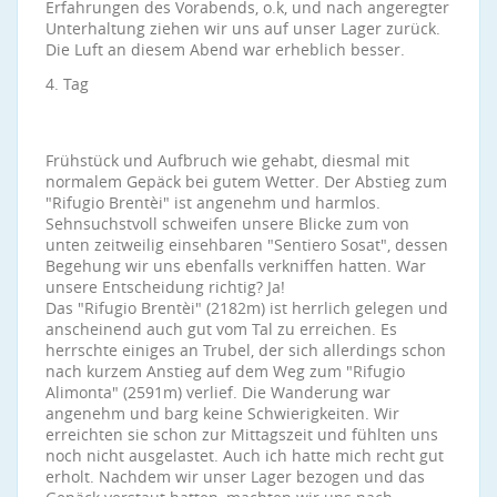
Erfahrungen des Vorabends, o.k, und nach angeregter
Unterhaltung ziehen wir uns auf unser Lager zurück.
Die Luft an diesem Abend war erheblich besser.
4. Tag
Frühstück und Aufbruch wie gehabt, diesmal mit
normalem Gepäck bei gutem Wetter. Der Abstieg zum
"Rifugio Brentèi" ist angenehm und harmlos.
Sehnsuchstvoll schweifen unsere Blicke zum von
unten zeitweilig einsehbaren "Sentiero Sosat", dessen
Begehung wir uns ebenfalls verkniffen hatten. War
unsere Entscheidung richtig? Ja!
Das "Rifugio Brentèi" (2182m) ist herrlich gelegen und
anscheinend auch gut vom Tal zu erreichen. Es
herrschte einiges an Trubel, der sich allerdings schon
nach kurzem Anstieg auf dem Weg zum "Rifugio
Alimonta" (2591m) verlief. Die Wanderung war
angenehm und barg keine Schwierigkeiten. Wir
erreichten sie schon zur Mittagszeit und fühlten uns
noch nicht ausgelastet. Auch ich hatte mich recht gut
erholt. Nachdem wir unser Lager bezogen und das