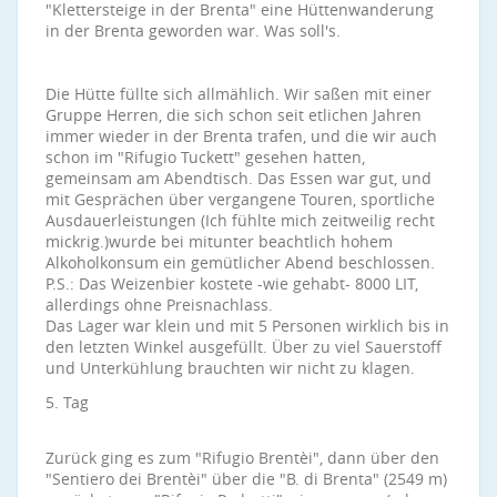
"Klettersteige in der Brenta" eine Hüttenwanderung
in der Brenta geworden war. Was soll's.
Die Hütte füllte sich allmählich. Wir saßen mit einer
Gruppe Herren, die sich schon seit etlichen Jahren
immer wieder in der Brenta trafen, und die wir auch
schon im "Rifugio Tuckett" gesehen hatten,
gemeinsam am Abendtisch. Das Essen war gut, und
mit Gesprächen über vergangene Touren, sportliche
Ausdauerleistungen (Ich fühlte mich zeitweilig recht
mickrig.)wurde bei mitunter beachtlich hohem
Alkoholkonsum ein gemütlicher Abend beschlossen.
P.S.: Das Weizenbier kostete -wie gehabt- 8000 LIT,
allerdings ohne Preisnachlass.
Das Lager war klein und mit 5 Personen wirklich bis in
den letzten Winkel ausgefüllt. Über zu viel Sauerstoff
und Unterkühlung brauchten wir nicht zu klagen.
5. Tag
Zurück ging es zum "Rifugio Brentèi", dann über den
"Sentiero dei Brentèi" über die "B. di Brenta" (2549 m)