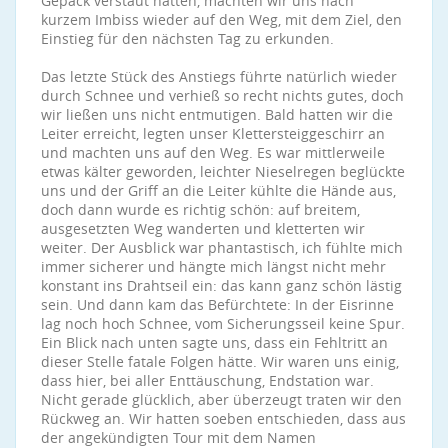
Gepäck verstaut hatten, machten wir uns nach
kurzem Imbiss wieder auf den Weg, mit dem Ziel, den
Einstieg für den nächsten Tag zu erkunden.
Das letzte Stück des Anstiegs führte natürlich wieder
durch Schnee und verhieß so recht nichts gutes, doch
wir ließen uns nicht entmutigen. Bald hatten wir die
Leiter erreicht, legten unser Klettersteiggeschirr an
und machten uns auf den Weg. Es war mittlerweile
etwas kälter geworden, leichter Nieselregen beglückte
uns und der Griff an die Leiter kühlte die Hände aus,
doch dann wurde es richtig schön: auf breitem,
ausgesetzten Weg wanderten und kletterten wir
weiter. Der Ausblick war phantastisch, ich fühlte mich
immer sicherer und hängte mich längst nicht mehr
konstant ins Drahtseil ein: das kann ganz schön lästig
sein. Und dann kam das Befürchtete: In der Eisrinne
lag noch hoch Schnee, vom Sicherungsseil keine Spur.
Ein Blick nach unten sagte uns, dass ein Fehltritt an
dieser Stelle fatale Folgen hätte. Wir waren uns einig,
dass hier, bei aller Enttäuschung, Endstation war.
Nicht gerade glücklich, aber überzeugt traten wir den
Rückweg an. Wir hatten soeben entschieden, dass aus
der angekündigten Tour mit dem Namen