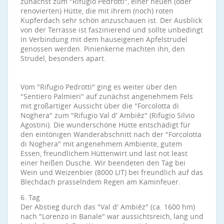
zunächst zum "Rifugio Pedrotti", einer neuen (oder
renovierten) Hütte, die mit ihrem (noch) roten
Kupferdach sehr schön anzuschauen ist. Der Ausblick
von der Terrasse ist faszinierend und sollte unbedingt
in Verbindung mit dem hauseigenen Apfelstrudel
genossen werden. Pinienkerne machten ihn, den
Strudel, besonders apart.
Vom "Rifugio Pedrotti" ging es weiter über den
"Sentiero Palmieri" auf zunächst angenehmem Fels
mit großartiger Aussicht über die "Forcolotta di
Noghera" zum "Rifugio Val d' Ambièz" (Rifugio Silvio
Agostini). Die wunderschöne Hütte entschädigt für
den eintönigen Wanderabschnitt nach der "Forcolotta
di Noghera" mit angenehmem Ambiente, gutem
Essen, freundlichem Hüttenwirt und last not least
einer heißen Dusche. Wir beendeten den Tag bei
Wein und Weizenbier (8000 LIT) bei freundlich auf das
Blechdach prasselndem Regen am Kaminfeuer.
6. Tag
Der Abstieg durch das "Val d' Ambièz" (ca. 1600 hm)
nach "Lorenzo in Banale" war aussichtsreich, lang und